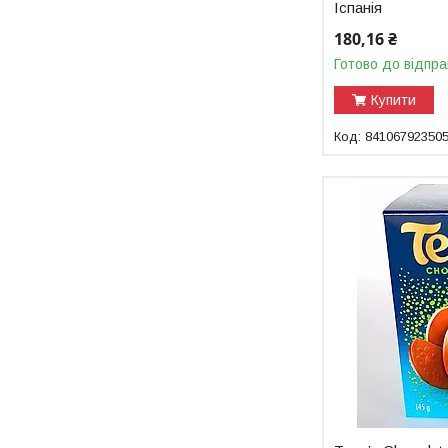
Іспанія
180,16 ₴
Готово до відпра
Купити
84106792350