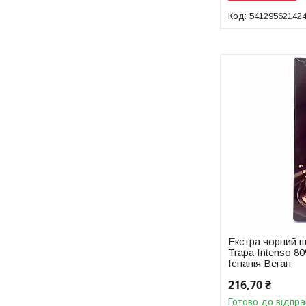
54129562142
Екстра чорний 
Trapa Intenso 8
Іспанія Веган
216,70 ₴
Готово до відпра