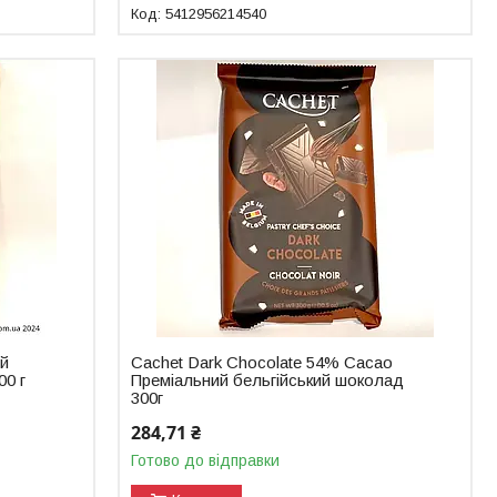
5412956214540
ий
Cachet Dark Chocolate 54% Cacao
00 г
Преміальний бельгійський шоколад
300г
284,71 ₴
Готово до відправки