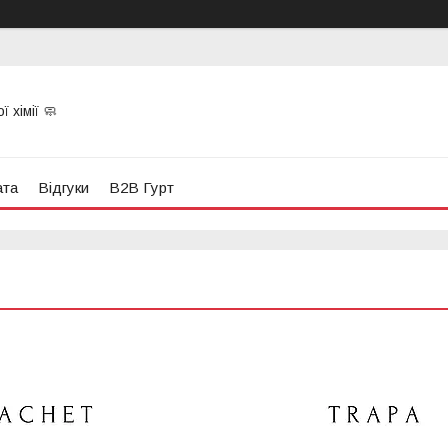
 хімії 🧼
ата
Відгуки
B2B Гурт