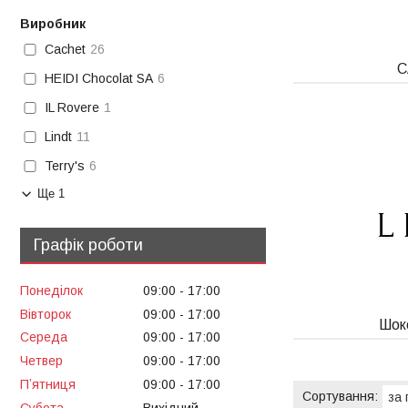
Виробник
Cachet
26
C
HEIDI Chocolat SA
6
IL Rovere
1
Lindt
11
Terry's
6
Ще 1
Графік роботи
Понеділок
09:00
17:00
Вівторок
09:00
17:00
Шок
Середа
09:00
17:00
Четвер
09:00
17:00
Пʼятниця
09:00
17:00
Субота
Вихідний