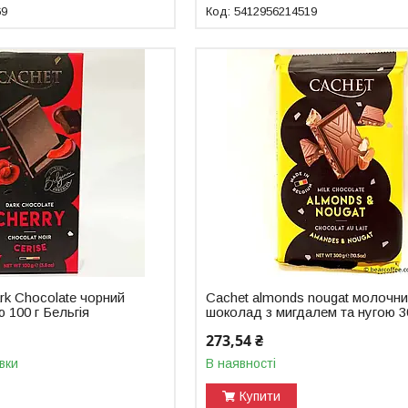
69
5412956214519
rk Chocolate чорний
Cachet almonds nougat молочн
100 г Бельгія
шоколад з мигдалем та нугою 3
273,54 ₴
вки
В наявності
Купити