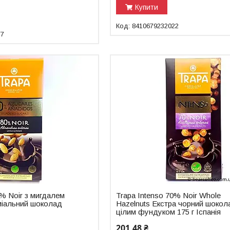
Купити
8410679232022
77
0% Noir з мигдалем
Trapa Intenso 70% Noir Whole
міальний шоколад
Hazelnuts Екстра чорний шокол
цілим фундуком 175 г Іспанія
201,48 ₴