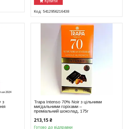
Купити
5412956216438
 з
Trapa Intenso 70% Noir з цільними
нія
мигдальними горіхами –
преміальний шоколад, 175г
213,15 ₴
Готово до відправки