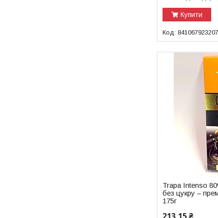
Купити
84106792320
Trapa Intenso 8
без цукру – пре
175г
213,15 ₴