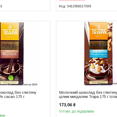
43
5412956217039
шоколад без глютену
Молочний шоколад без глютену
0% cacao 175 г
цілим мигдалем Trapa 175 г Іспа
173,06 ₴
Готово до відправки
вки