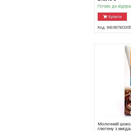
Готово до відпра
Купити
84106792320
Молочний шокол
глютену з мигда