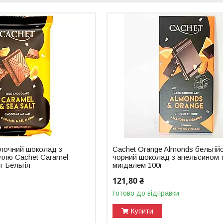
олочний шоколад з
Cachet Orange Almonds бельгій
іллю Cachet Caramel
чорний шоколад з апельсином 
 г Бельгія
мигдалем 100г
121,80 ₴
Готово до відправки
Купити