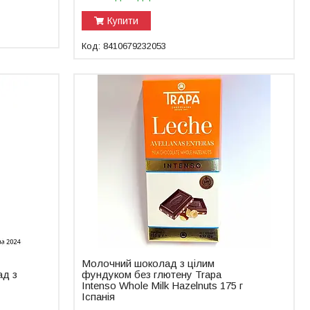
Купити
8410679232053
Молочний шоколад з цілим
ад з
фундуком без глютену Trapa
Intenso Whole Milk Hazelnuts 175 г
Іспанія