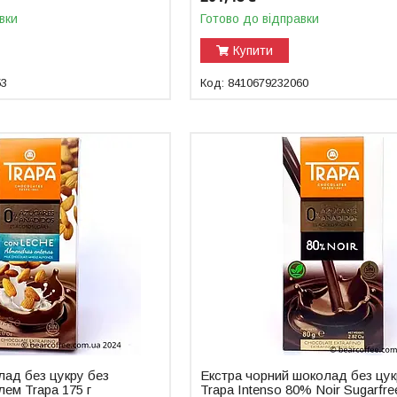
вки
Готово до відправки
Купити
53
8410679232060
ад без цукру без
Екстра чорний шоколад без цу
лем Trapa 175 г
Trapa Intenso 80% Noir Sugarfre