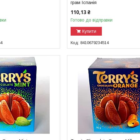
грам Іспанія
110,13 ₴
вки
Готово до відправки
Купити
54
8410679234514