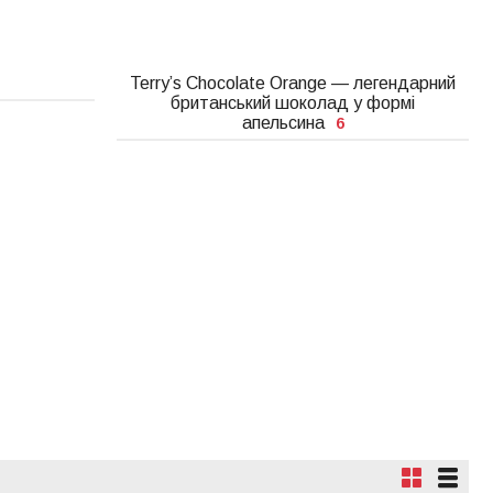
Terry’s Chocolate Orange — легендарний
британський шоколад у формі
апельсина
6