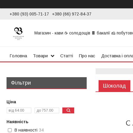
+380 (93) 005-71-17
+380 (66) 972-84-37
Магазин - кави ☕ солодощів 🍫 бакалії 🧀 побутової
Головна
Товари
Статті
Про нас
Доставка і опл
Фільтри
Шоколад
Ціна
Наявність
В наявності
34