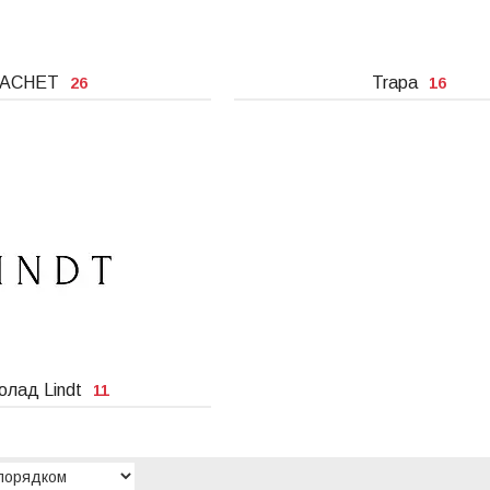
ACHET
Trapa
26
16
олад Lindt
11