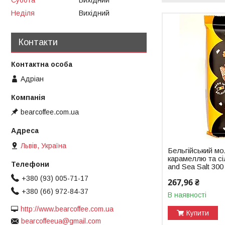
Неділя
Вихідний
Контакти
Адріан
bearcoffee.com.ua
Львів, Україна
Бельгійський м
карамеллю та с
and Sea Salt 300
+380 (93) 005-71-17
267,96 ₴
+380 (66) 972-84-37
В наявності
http://www.bearcoffee.com.ua
Купити
bearcoffeeua@gmail.com