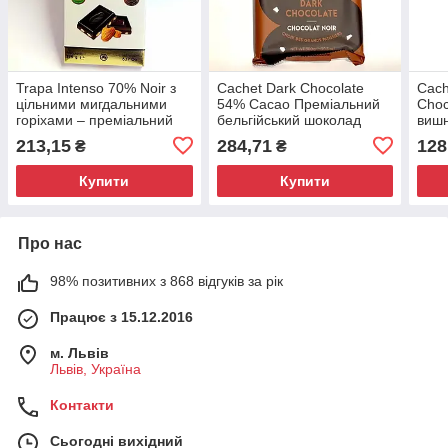
Trapa Intenso 70% Noir з
Cachet Dark Chocolate
Cach
цільними мигдальними
54% Cacao Преміальний
Choc
горіхами – преміальний
бельгійський шоколад
вишн
шоколад, 175г
300г
213,15
284,71
128
₴
₴
Купити
Купити
Про нас
98% позитивних з 868 відгуків за рік
Працює з 15.12.2016
м. Львів
Львів, Україна
Контакти
Сьогодні вихідний