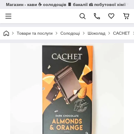
Магазин - кави ☕ солодощів 🍫 бакалії 🧀 побутової хімії 🧼
Товари та послуги
Солодощі
Шоколад
CACHET