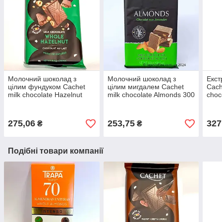
Молочний шоколад з
Молочний шоколад з
Екст
цілим фундуком Cachet
цілим мигдалем Cachet
Cach
milk chocolate Hazelnut
milk chocolate Almonds 300
choc
300 г Бельгія
г Бельгія
Бель
275,06
253,75
327
₴
₴
Подібні товари компанії