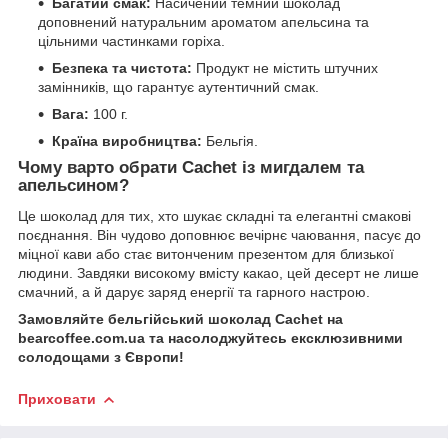
Багатий смак:
Насичений темний шоколад
доповнений натуральним ароматом апельсина та
цільними частинками горіха.
Безпека та чистота:
Продукт не містить штучних
замінників, що гарантує аутентичний смак.
Вага:
100 г.
Країна виробництва:
Бельгія.
Чому варто обрати Cachet із мигдалем та
апельсином?
Це шоколад для тих, хто шукає складні та елегантні смакові
поєднання. Він чудово доповнює вечірнє чаювання, пасує до
міцної кави або стає витонченим презентом для близької
людини. Завдяки високому вмісту какао, цей десерт не лише
смачний, а й дарує заряд енергії та гарного настрою.
Замовляйте бельгійський шоколад Cachet на
bearcoffee.com.ua та насолоджуйтесь ексклюзивними
солодощами з Європи!
Приховати