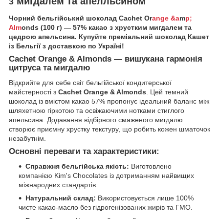
з мигдалем та апелльсином
Чорний бельгійський шоколад Cachet Or
ange &a
m
p;
Alm
onds (100 г) — 57% какао з хрустким мигдалем та
цедрою апельсина. Купуйте преміальний шоколад Кашет
із Бельгії з доставкою по Україні!
Cachet Orange & Almonds — вишукана гармонія
цитруса та мигдалю
Відкрийте для себе світ бельгійської кондитерської
майстерності з
Cachet Orange & Almonds
. Цей темний
шоколад із вмістом какао 57% пропонує ідеальний баланс між
шляхетною гіркотою та освіжаючими нотками стиглого
апельсина. Додавання відбірного смаженого мигдалю
створює приємну хрустку текстуру, що робить кожен шматочок
незабутнім.
Основні переваги та характеристики:
Справжня бельгійська якість:
Виготовлено
компанією Kim's Chocolates із дотриманням найвищих
міжнародних стандартів.
Натуральний склад:
Використовується лише 100%
чисте какао-масло без гідрогенізованих жирів та ГМО.