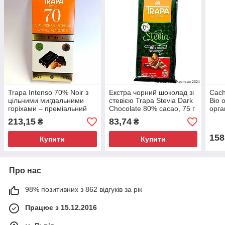
Trapa Intenso 70% Noir з
Екстра чорний шоколад зі
Cach
цільними мигдальними
стевією Trapa Stevia Dark
Bio 
горіхами – преміальний
Chocolate 80% cacao, 75 г
орга
шоколад, 175г
Іспанія
шоко
213,15
83,74
₴
₴
вишн
158
Купити
Купити
Про нас
98% позитивних з 862 відгуків за рік
Працює з 15.12.2016