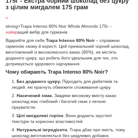
175г - Екстра чорний шоколад без цукру
з цілим мигдалем 175 грам
<
strong>Trapa Intenso 80% Noir Whole Almonds 175г
–
найкр
ащий вибір для гурманів
Відкрийте для себе
Trapa Intenso 80% Noir
– справжню
гармонію смаку й користі. Цей преміальний чорний шоколад,
виготовлений із високоякісного какао (80%), не містить
доданого цукру, що робить його ідеальним для тих, хто
дотримується здорового харчування.
Чому обирають Trapa Intenso 80% Noir?
Без доданого цукру.
Підходить для діабетиків та
людей, які прагнуть обмежити споживання цукру.
Насичений смак.
Завдяки високому вмісту какао
шоколад має глибокий і багатий смак з легкою
гіркуватістю.
Цілі мигдалеві горіхи.
Вони додають хрусткої
текстури та корисних властивостей.
Натуральні інгредієнти.
Trapa дбає про якість, тому
шоколад виготовляється без шкідливих добавок.