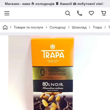
Магазин - кави ☕ солодощів 🍫 бакалії 🧀 побутової хімії 🧼
Товари та послуги
Солодощі
Шоколад
Trapa
T