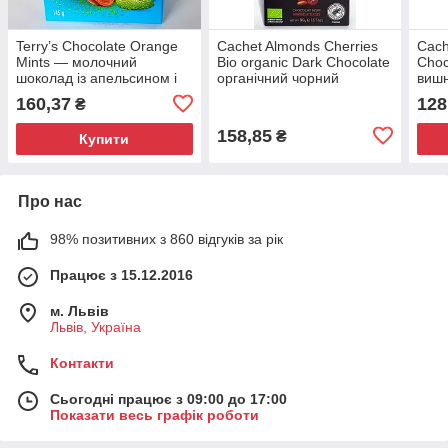
Terry’s Chocolate Orange
Cachet Almonds Cherries
Cach
Mints — молочний
Bio organic Dark Chocolate
Choc
шоколад із апельсином і
органічний чорний
вишн
м’ятою 145 г
шоколад з мигдалем та
160,37
128
₴
вишнею 90г Бельгія
158,85
₴
Купити
Про нас
98% позитивних з 860 відгуків за рік
Працює з 15.12.2016
м. Львів
Львів, Україна
Контакти
Сьогодні працює з 09:00 до 17:00
Показати весь графік роботи