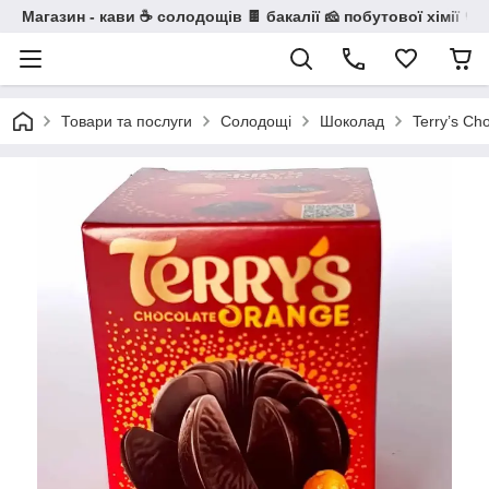
Магазин - кави ☕ солодощів 🍫 бакалії 🧀 побутової хімії 🧼
Товари та послуги
Солодощі
Шоколад
Terry’s C