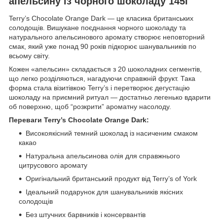
апельсину із чорного шоколаду 145г
Terry’s Chocolate Orange Dark — це класика британських
солодощів. Вишукане поєднання чорного шоколаду та
натурального апельсинового аромату створює неповторний
смак, який уже понад 90 років підкорює шанувальників по
всьому світу.
Кожен «апельсин» складається з 20 шоколадних сегментів,
що легко розділяються, нагадуючи справжній фрукт. Така
форма стала візитівкою Terry’s і перетворює дегустацію
шоколаду на приємний ритуал — достатньо легенько вдарити
об поверхню, щоб “розкрити” ароматну насолоду.
Переваги Terry’s Chocolate Orange Dark:
Високоякісний темний шоколад із насиченим смаком
какао
Натуральна апельсинова олія для справжнього
цитрусового аромату
Оригінальний британський продукт від Terry’s of York
Ідеальний подарунок для шанувальників якісних
солодощів
Без штучних барвників і консервантів