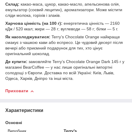
Склад:
какао-маса, цукор, какао-масло, апельсинова олія,
емульгатор (соєвий лецитин), ароматизатори. Може містити
сліди молока, горіхів і злаків.
Харчова цінність (на 100 г):
енергетична цінність — 2160
кДж / 520 ккал; жири — 28 г; вуглеводи — 58 г; білки — 5 г.
Як насолоджуватися:
Terry’s Chocolate Orange найкраще
смакує з чашкою кави або еспресо. Це чудовий десерт після
вечері або приємний подарунок для тих, хто цінує
оригінальний шоколад.
Де купити:
замовляйте Terry’s Chocolate Orange Dark 145 г у
магазині BearCoffee — у нас лише оригінальні імпортні
солодощі з Європи. Доставка по всій Україні: Київ, Львів,
Одеса, Харків, Дніпро та інші міста.
Приховати
Характеристики
Основні
Виробник
Terry's