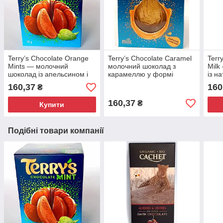
Terry’s Chocolate Orange
Terry’s Chocolate Caramel
Terr
Mints — молочний
молочний шоколад з
Milk
шоколад із апельсином і
карамеллю у формі
із н
м’ятою 145 г
апельсина 145 г
апел
160,37
160
₴
160,37
₴
Купити
Подібні товари компанії