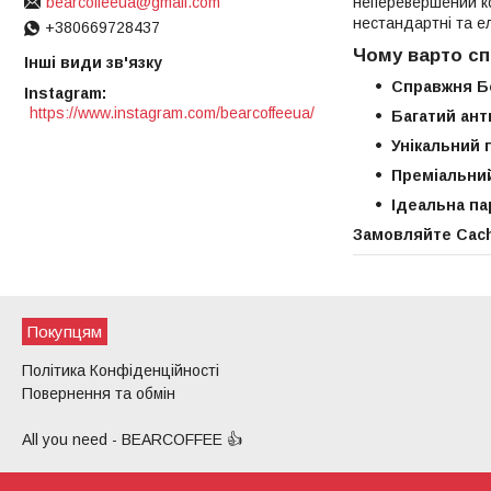
неперевершений кон
bearcoffeeua@gmail.com
нестандартні та ел
+380669728437
Чому варто сп
Інші види зв'язку
Справжня Бе
Instagram
https://www.instagram.com/bearcoffeeua/
Багатий ант
Унікальний 
Преміальни
Ідеальна па
Замовляйте Cach
Покупцям
Політика Конфіденційності
Повернення та обмін
All you need - BEARCOFFEE 👍