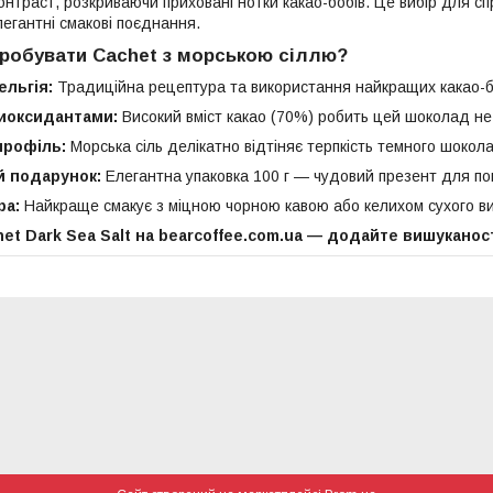
траст, розкриваючи приховані нотки какао-бобів. Це вибір для спр
егантні смакові поєднання.
робувати Cachet з морською сіллю?
льгія:
Традиційна рецептура та використання найкращих какао-б
иоксидантами:
Високий вміст какао (70%) робить цей шоколад не
профіль:
Морська сіль делікатно відтіняє терпкість темного шоко
й подарунок:
Елегантна упаковка 100 г — чудовий презент для поц
ра:
Найкраще смакує з міцною чорною кавою або келихом сухого в
et Dark Sea Salt на bearcoffee.com.ua — додайте вишуканос