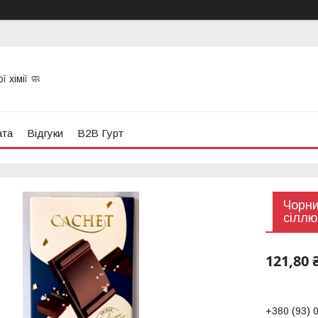
 хімії 🧼
ата
Відгуки
B2B Гурт
Чорни
сіллю
121,80 
+380 (93) 