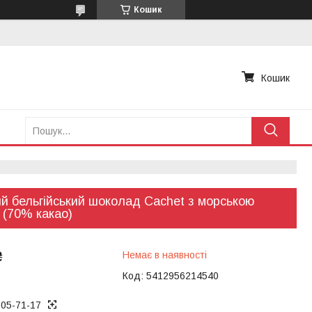
Кошик
Кошик
й бельгійський шоколад Cachet з морською
 (70% какао)
₴
Немає в наявності
Код:
5412956214540
005-71-17