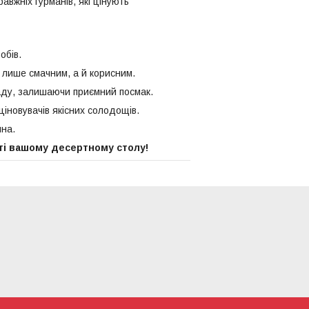
авжніх гурманів, які цінують
обів.
 лише смачним, а й корисним.
ладу, залишаючи приємний посмак.
іновувачів якісних солодощів.
ина.
ті вашому десертному столу!