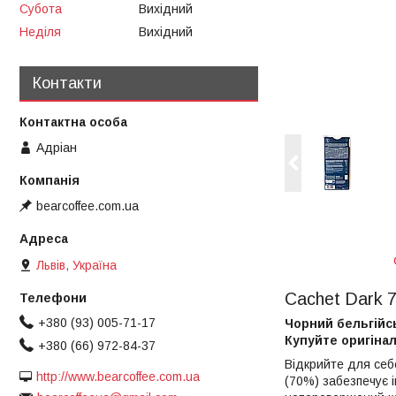
Субота
Вихідний
Неділя
Вихідний
Контакти
Адріан
bearcoffee.com.ua
Львів, Україна
Cachet Dark 7
+380 (93) 005-71-17
Чорний бельгійс
Купуйте оригіна
+380 (66) 972-84-37
Відкрийте для себ
http://www.bearcoffee.com.ua
(70%) забезпечує і