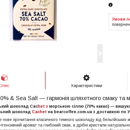
повернен
Опис
Характеристики
0% & Sea Salt — гармонія шляхетного смаку та м
ький шоколад Cac
het з
морською сіллю (70% какао) — вишука
льний шоколад
Cachet
на bearcoffee.com.ua з доставкою по Ук
е нове прочитання класичного темного шоколаду від бельгійських 
нтенсивний аромат та глибокий смак, а дрібні кристали натурально