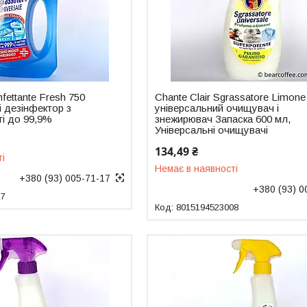
nfettante Fresh 750
Chante Clair Sgrassatore Limone
 дезінфектор з
універсальний очищувач і
ті до 99,9%
знежирювач Запаска 600 мл,
Універсальні очищувачі
134,49 ₴
ті
Немає в наявності
+380 (93) 005-71-17
+380 (93) 0
27
8015194523008