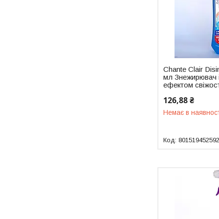
Chante Clair Disi
мл Знежирювач і
ефектом свіжос
126,88 ₴
Немає в наявнос
80151945259