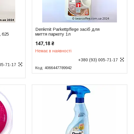
Denkmit Parkettpflege засіб для
, 625
миття паркету 1л
147,18 ₴
Немає в наявності
+380 (93) 005-71-17
05-71-17
4066447789942