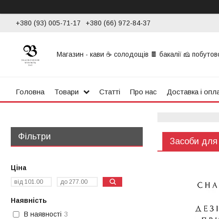
+380 (93) 005-71-17
+380 (66) 972-84-37
Магазин - кави ☕ солодощів 🍫 бакалії 🧀 побутової
Головна
Товари
Статті
Про нас
Доставка і опл
Фільтри
Засоби для
Ціна
Наявність
В наявності
3