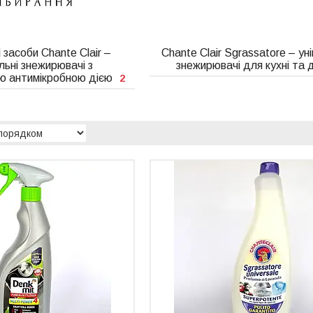
 засоби Chante Clair –
Chante Clair Sgrassatore – ун
льні знежирювачі з
знежирювачі для кухні та 
ю антимікробною дією
2