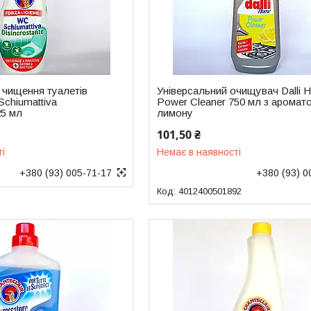
 чищення туалетів
Універсальний очищувач Dalli 
Schiumattiva
Power Cleaner 750 мл з аромат
25 мл
лимону
101,50 ₴
ті
Немає в наявності
+380 (93) 005-71-17
+380 (93) 0
4012400501892