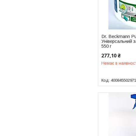
Dr. Beckmann Pu
Універсальний 
550 г
277,10 ₴
Немає в наявнос
40084550297