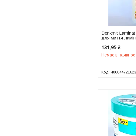
Denkmit Laminat 
для миття ламін
131,95 ₴
Немає в наявнос
40664472162