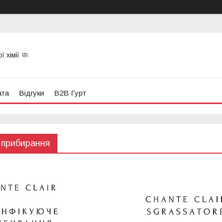
 хімії 🧼
ата
Відгуки
B2B Гурт
 прибирання