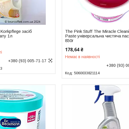
Korkpflege засіб
The Pink Stuff The Miracle Clean
ату 1л
Paste універсальна чистяча па
850г
178,64 ₴
ті
Немає в наявності
+380 (93) 005-71-17
+380 (93) 0
33
5060033821114