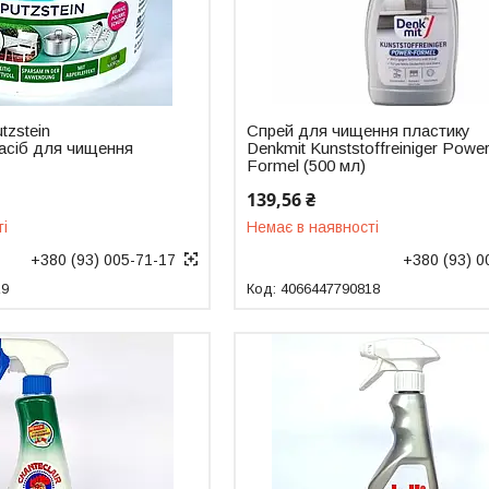
tzstein
Спрей для чищення пластику
засіб для чищення
Denkmit Kunststoffreiniger Powe
Formel (500 мл)
139,56 ₴
ті
Немає в наявності
+380 (93) 005-71-17
+380 (93) 0
19
4066447790818