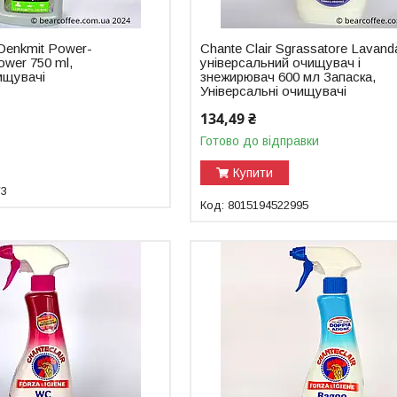
Denkmit Power-
Chante Clair Sgrassatore Lavand
Power 750 ml,
універсальний очищувач і
ищувачі
знежирювач 600 мл Запаска,
Універсальні очищувачі
134,49 ₴
Готово до відправки
Купити
73
8015194522995