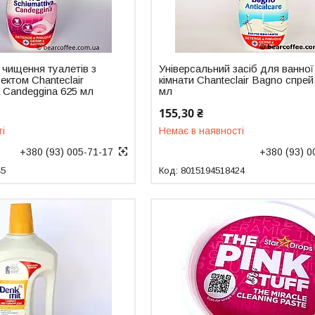
 чищення туалетів з
Універсальний засіб для ванної
ктом Chanteclair
кімнати Chanteclair Bagno спрей
 Candeggina 625 мл
мл
155,30 ₴
ті
Немає в наявності
+380 (93) 005-71-17
+380 (93) 0
45
8015194518424