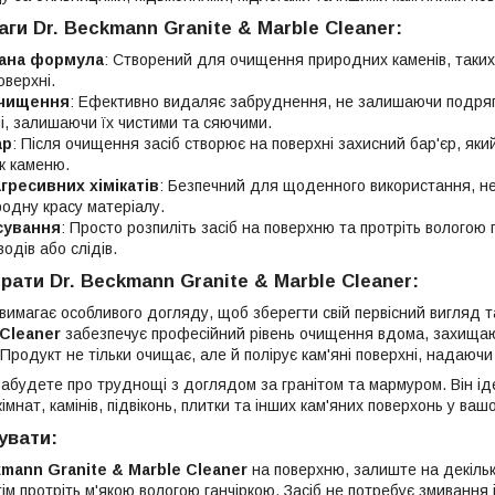
ваги
Dr. Beckmann Granite & Marble Cleaner
:
вана формула
: Створений для очищення природних каменів, таких я
оверхні.
чищення
: Ефективно видаляє забруднення, не залишаючи подряп
і, залишаючи їх чистими та сяючими.
ар
: Після очищення засіб створює на поверхні захисний бар'єр, яки
к каменю.
гресивних хімікатів
: Безпечний для щоденного використання, н
родну красу матеріалу.
сування
: Просто розпиліть засіб на поверхню та протріть вологою 
дів або слідів.
брати
Dr. Beckmann Granite & Marble Cleaner
:
имагає особливого догляду, щоб зберегти свій первісний вигляд та
 Cleaner
забезпечує професійний рівень очищення вдома, захищаюч
Продукт не тільки очищає, але й полірує кам'яні поверхні, надаючи
забудете про труднощі з доглядом за гранітом та мармуром. Він і
імнат, камінів, підвіконь, плитки та інших кам'яних поверхонь у ваш
увати:
kmann Granite & Marble Cleaner
на поверхню, залиште на декільк
тім протріть м'якою вологою ганчіркою. Засіб не потребує змивання