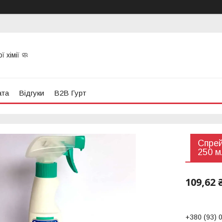
 хімії 🧼
ата
Відгуки
B2B Гурт
Спрей
250 м
109,62 
+380 (93) 