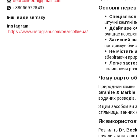
bearcoffeeua@gmail.com
Основні пере
+380669728437
Спеціалізо
Інші види зв'язку
штучні кам'яні п
Instagram
Дбайливе о
https://www.instagram.com/bearcoffeeua/
очищає поверхн
Захисний ш
продовжує блис
Не містить а
зберігаючи при
Легке засто
залишаючи розво
Чому варто о
Природний камінь в
Granite & Marble
водяних розводів. 
З цим засобом ви 
стільниць, ванних к
Як використов
Розпиліть
Dr. Bec
почали діяти, а по