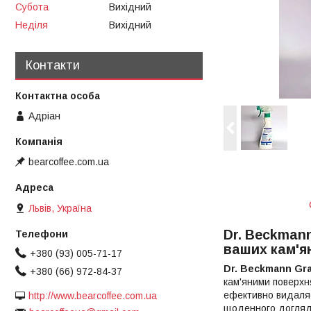
Субота
Вихідний
Неділя
Вихідний
Контакти
Адріан
bearcoffee.com.ua
Львів, Україна
Dr. Beckmann
ваших кам'я
+380 (93) 005-71-17
Dr. Beckmann Gra
+380 (66) 972-84-37
кам'яними поверхня
ефективно видаляє
http://www.bearcoffee.com.ua
щоденного догляду