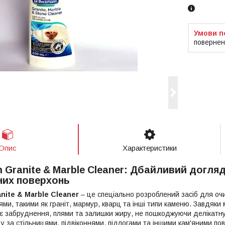
повернен
Опис
Характеристики
 Granite & Marble Cleaner: Дбайливий догля
них поверхонь
nite & Marble Cleaner
– це спеціально розроблений засіб для о
ми, такими як граніт, мармур, кварц та інші типи каменю. Завдяки м
 забруднення, плями та залишки жиру, не пошкоджуючи делікатну
 за стільницями, підвіконнями, підлогами та іншими кам'яними по