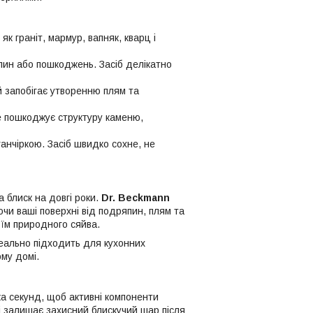
к граніт, мармур, вапняк, кварц і
ин або пошкоджень. Засіб делікатно
й запобігає утворенню плям та
е пошкоджує структуру каменю,
ганчіркою. Засіб швидко сохне, не
 блиск на довгі роки.
Dr. Beckmann
и ваші поверхні від подряпин, плям та
 їм природного сяйва.
деально підходить для кухонних
ому домі.
а секунд, щоб активні компоненти
 і залишає захисний блискучий шар після