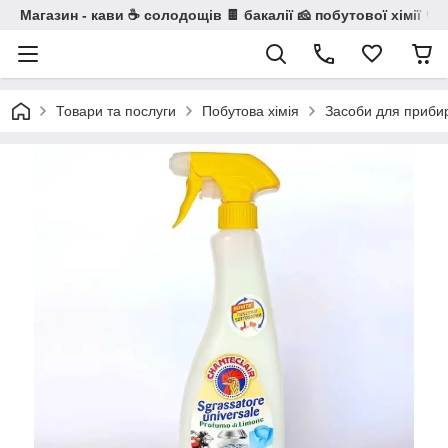
Магазин - кави ☕ солодощів 🍫 бакалії 🧀 побутової хімії 🧼
Товари та послуги
Побутова хімія
Засоби для приби