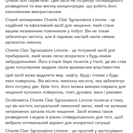
губкою або серветкою. Цей засіб не потребує попереднього
розведення та має високу концентрацію, що робить його
економічним використанням.
Спрей знежирювач Chante Clair Sgrassatore Limone - це
надійний та ефективний засіб для чищення, який стане
вашим незамінним помічником у побуті. Він не тільки
забезпечує чистоту, але й піднімає настрій своїм свіжим
ароматом лимона.
Chante Clair Sgrassatore Limone - це потужний засіб для
прибирання, який може легко впоратися з будь-якими
забрудненнями. Його історія бере початок у Італії, де він став
дуже популярним завдяки своїм вражаючим властивостям.
Цей засіб може видаляти жир, нафту, бруд і плями з будь-
яких поверхонь. Він містить лимонну кислоту, яка забезпечує
його потужну дію. Крім того, його можна використовувати для
чищення кухонних поверхонь, плит, духовок, ванн і раковин.
Особливість Chante Clair Sgrassatore Limone полягає в тому,
що він містить натуральний лимонний запах, який не залишає
неприємних запахів після чищення. Засіб можна також
розведення з водою в різних співвідношеннях для того, щоб
вибрати оптимальний варіант для конкретної ситуації.
Chante Clair Sgrassatore Limone - це простий у застосуванні