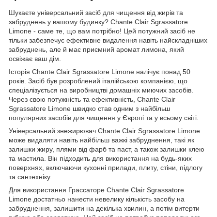
Шукаєте універсальний засіб для чищення від жирів та
забруднень у вашому будинку? Chante Clair Sgrassatore
Limone - саме те, що вам потрібно! Цей потужний засіб не
тільки забезпечує ефективне видалення навіть найскладніших
забруднень, але й має приємний аромат лимона, який
освіжає ваш дім.
Історія Chante Clair Sgrassatore Limone налічує понад 50
років. Засіб був розроблений італійською компанією, що
спеціалізується на виробництві домашніх миючих засобів.
Через свою потужність та ефективність, Chante Clair
Sgrassatore Limone швидко став одним з найбільш
популярних засобів для чищення у Європі та у всьому світі.
Універсальний знежирювач Chante Clair Sgrassatore Limone
може видаляти навіть найбільш важкі забруднення, такі як
залишки жиру, плями від фарб та паст, а також залишки клею
та мастила. Він підходить для використання на будь-яких
поверхнях, включаючи кухонні прилади, плиту, стіни, підлогу
та сантехніку.
Для використання Грассаторе Chante Clair Sgrassatore
Limone достатньо нанести невелику кількість засобу на
забруднення, залишити на декілька хвилин, а потім витерти