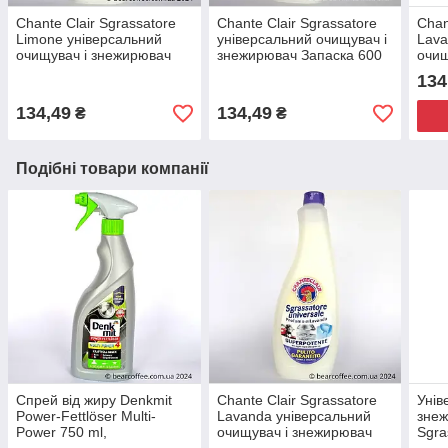
Chante Clair Sgrassatore
Chante Clair Sgrassatore
Chan
Limone універсальний
універсальний очищувач і
Lava
очищувач і знежирювач
знежирювач Запаска 600
очищ
Запаска 600 мл,
мл, Універсальні
600 
134
Універсальні очищувачі
очищувачі
Унів
134,49
134,49
₴
₴
Подібні товари компанії
Спрей від жиру Denkmit
Chante Clair Sgrassatore
Унів
Power-Fettlöser Multi-
Lavanda універсальний
знеж
Power 750 ml,
очищувач і знежирювач
Sgra
Універсальні очищувачі
600 мл Запаска,
Унів