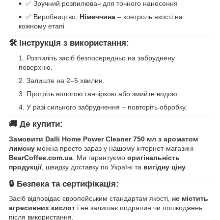
✅ Зручний розпилювач для точного нанесення
✅ Виробництво:
Німеччина
– контроль якості на
кожному етапі
🛠️
Інструкція з використання:
Розпиліть засіб безпосередньо на забруднену
поверхню.
Залиште на 2–5 хвилин.
Протріть вологою ганчіркою або змийте водою.
У разі сильного забруднення – повторіть обробку.
🚚
Де купити:
Замовити Dalli Home Power Cleaner 750 мл з ароматом
лимону
можна просто зараз у нашому інтернет-магазині
BearCoffee.com.ua
. Ми гарантуємо
оригінальність
продукції
, швидку доставку по Україні та
вигідну ціну
.
🔒
Безпека та сертифікація:
Засіб відповідає європейським стандартам якості,
не містить
агресивних кислот
і не залишає подряпин чи пошкоджень
після використання.