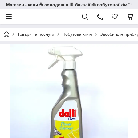
Магазин - кави ☕ солодощів 🍫 бакалії 🧀 побутової хімії 🧼
Товари та послуги
Побутова хімія
Засоби для приби