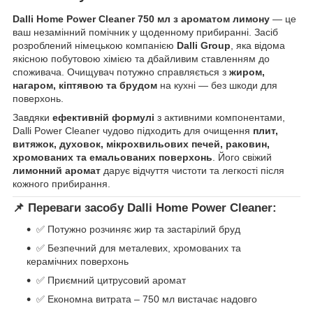
Dalli Home Power Cleaner 750 мл з ароматом лимону
— це
ваш незамінний помічник у щоденному прибиранні. Засіб
розроблений німецькою компанією
Dalli Group
, яка відома
якісною побутовою хімією та дбайливим ставленням до
споживача. Очищувач потужно справляється з
жиром,
нагаром, кіптявою та брудом
на кухні — без шкоди для
поверхонь.
Завдяки
ефективній формулі
з активними компонентами,
Dalli Power Cleaner чудово підходить для очищення
плит,
витяжок, духовок, мікрохвильових печей, раковин,
хромованих та емальованих поверхонь
. Його свіжий
лимонний аромат
дарує відчуття чистоти та легкості після
кожного прибирання.
📌
Переваги засобу Dalli Home Power Cleaner:
✅ Потужно розчиняє жир та застарілий бруд
✅ Безпечний для металевих, хромованих та
керамічних поверхонь
✅ Приємний цитрусовий аромат
✅ Економна витрата – 750 мл вистачає надовго