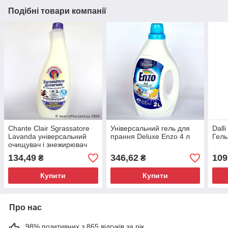
Подібні товари компанії
Chante Clair Sgrassatore
Універсальний гель для
Dall
Lavanda універсальний
прання Deluxe Enzo 4 л
Гель
очищувач і знежирювач
600 мл Запаска,
134,49
346,62
109
₴
₴
Універсальні очищувачі
Купити
Купити
Про нас
98% позитивних з 865 відгуків за рік