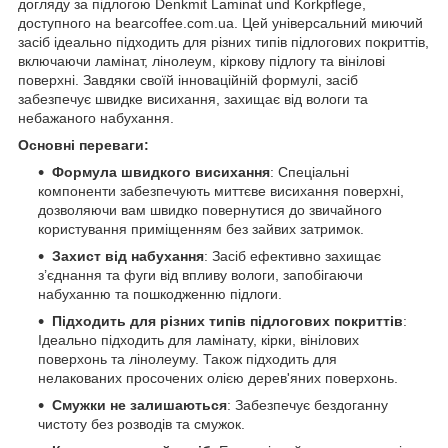
догляду за підлогою Denkmit Laminat und Korkpflege,
доступного на bearcoffee.com.ua. Цей універсальний миючий
засіб ідеально підходить для різних типів підлогових покриттів,
включаючи ламінат, лінолеум, кіркову підлогу та вінілові
поверхні. Завдяки своїй інноваційній формулі, засіб
забезпечує швидке висихання, захищає від вологи та
небажаного набухання.
Основні переваги:
Формула швидкого висихання
: Спеціальні
компоненти забезпечують миттєве висихання поверхні,
дозволяючи вам швидко повернутися до звичайного
користування приміщенням без зайвих затримок.
Захист від набухання
: Засіб ефективно захищає
з’єднання та фуги від впливу вологи, запобігаючи
набуханню та пошкодженню підлоги.
Підходить для різних типів підлогових покриттів
:
Ідеально підходить для ламінату, кірки, вінілових
поверхонь та лінолеуму. Також підходить для
нелакованих просочених олією дерев'яних поверхонь.
Смужки не залишаються
: Забезпечує бездоганну
чистоту без розводів та смужок.