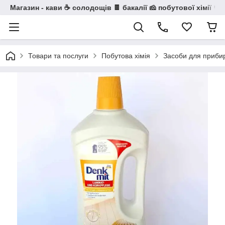
Магазин - кави ☕ солодощів 🍫 бакалії 🧀 побутової хімії 🧼
Товари та послуги
Побутова хімія
Засоби для приби