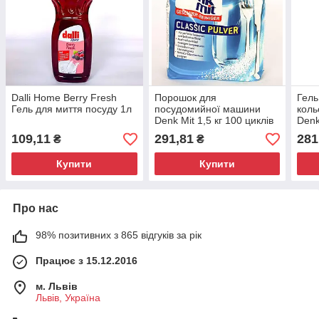
Dalli Home Berry Fresh
Порошок для
Гель
Гель для миття посуду 1л
посудомийної машини
коль
Denk Mit 1,5 кг 100 циклів
Denk
Німеччина, Засоби для
без
109,11
291,81
281
₴
₴
миття посуду
1,1л
Купити
Купити
Про нас
98% позитивних з 865 відгуків за рік
Працює з 15.12.2016
м. Львів
Львів, Україна