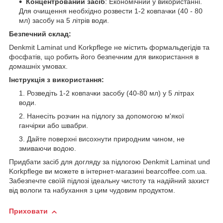
Концентрований засіб
: Економічний у використанні.
Для очищення необхідно розвести 1-2 ковпачки (40 - 80
мл) засобу на 5 літрів води.
Безпечний склад:
Denkmit Laminat und Korkpflege не містить формальдегідів та
фосфатів, що робить його безпечним для використання в
домашніх умовах.
Інструкція з використання:
Розведіть 1-2 ковпачки засобу (40-80 мл) у 5 літрах
води.
Нанесіть розчин на підлогу за допомогою м'якої
ганчірки або швабри.
Дайте поверхні висохнути природним чином, не
змиваючи водою.
Придбати засіб для догляду за підлогою Denkmit Laminat und
Korkpflege ви можете в інтернет-магазині bearcoffee.com.ua.
Забезпечте своїй підлозі ідеальну чистоту та надійний захист
від вологи та набухання з цим чудовим продуктом.
Приховати