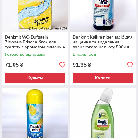
Denkmit WC-Duftstein
Denkmit Kalkreiniger засіб для
Zitronen-Frische блок для
чищення та видалення
туалету з ароматом лимону 4
вапнякового нальоту 500мл
шт по 40г
Готово до відправки
В наявності
71,05
91,35
₴
₴
Купити
Купити