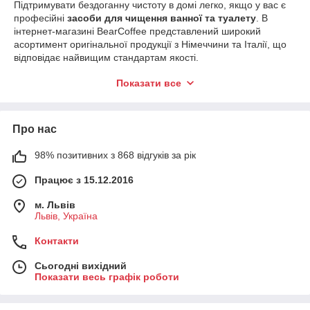
Підтримувати бездоганну чистоту в домі легко, якщо у вас є
професійні
засоби для чищення ванної та туалету
. В
інтернет-магазині BearCoffee представлений широкий
асортимент оригінальної продукції з Німеччини та Італії, що
відповідає найвищим стандартам якості.
У нашому каталозі ви знайдете:
Показати все
Для туалету:
ефективні гелі Denkmit, очисні
таблетки для бачка та ароматичні блоки, які
запобігають появі сечового каменю.
Про нас
Для ванної:
спреї та піни, що миттєво видаляють
мильний наліт та іржу, не пошкоджуючи акрилові
98% позитивних з 868 відгуків за рік
поверхні.
Працює з 15.12.2016
Проти вапна:
потужні очищувачі Denkmit Kalkreiniger
для блиску змішувачів та душових кабін.
м. Львів
Львів, Україна
Еко-лінійка:
натуральні засоби Chante Clair Vert для
безпечного прибирання.
Контакти
Наші засоби гарантують 100% результат навіть у холодній
воді, залишаючи тривалий аромат свіжості. Замовляйте
Сьогодні вихідний
якісну побутову хімію за вигідними цінами на BearCoffee.
Показати весь графік роботи
Швидко доставимо ваше замовлення по всій Україні!