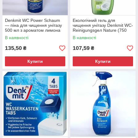
Denkmit WC Power Schaum
Екологічний гель для
— піна для чищення унітазу
чищення унітазу Denkmit WC-
500 мл з ароматом лимона
Reinigungsgел Nature (750
мл)
В наявності
В наявності
135,50
107,59
₴
₴
Купити
Купити