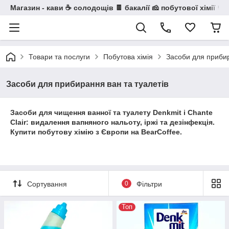
Магазин - кави ☕ солодощів 🍫 бакалії 🧀 побутової хімії 🧼
Товари та послуги
Побутова хімія
Засоби для прибир
Засоби для прибирання ван та туалетів
Засоби для чищення ванної та туалету Denkmit і Chante
Clair: видалення вапняного нальоту, іржі та дезінфекція.
Купити побутову хімію з Європи на BearCoffee.
Сортування
0
Фільтри
Топ