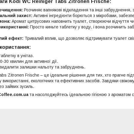
ги Kodi WC Reiniger Tabs Zitronen Frische:
очищення:
Розчиняє вапнякові відкладення та інші забруднення, з
альний захист:
Активні інгредієнти борються з мікробами, забез
мона:
Аромат цитрусових наповнить туалет, створюючи відчуття чис
використанні:
Просто киньте таблетку у воду, і вона розчинить з
лий ефект:
Тривалий вплив, що дозволяє підтримувати туалет свіж
икористання:
аблетку в унітаз.
0-30 хвилин для активної дії.
видалити залишки нальоту та забруднень.
abs Zitronen Frische – це ідеальне рішення для тих, хто прагне підт
 використанні, екологічних та ефективних засобів. Завдяки свіжом
ез зайвих зусиль.
Coffee.com.ua
та насолоджуйтесь ідеальною гігієною з ароматом с