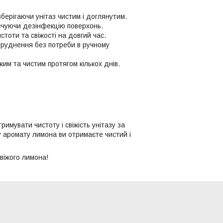
берігаючи унітаз чистим і доглянутим.
печуючи дезінфекцію поверхонь.
тоти та свіжості на довгий час.
абруднення без потреби в ручному
им та чистим протягом кількох днів.
римувати чистоту і свіжість унітазу за
у аромату лимона ви отримаєте чистий і
віжого лимона!