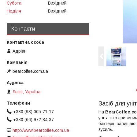
Субота
Вихідний
Неділя
Вихідний
Контакти
Адріан
bearcoffee.com.ua
Львів, Україна
Засіб для уні
+380 (93) 005-71-17
На
BearCoffee.co
унітазів з приємн
+380 (66) 972-84-37
бактерії, залишаюч
зусиль.
http://www.bearcoffee.com.ua