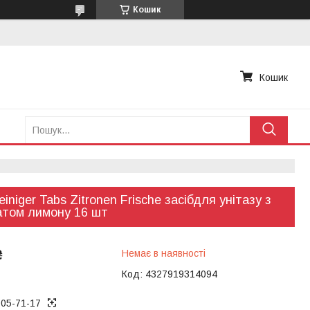
Кошик
Кошик
iniger Tabs Zitronen Frische засібдля унітазу з
том лимону 16 шт
₴
Немає в наявності
Код:
4327919314094
005-71-17