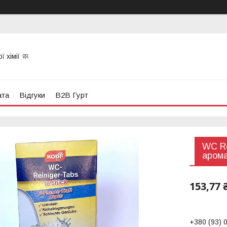
 хімії 🧼
ата
Відгуки
B2B Гурт
WC Re
арома
153,77 
+380 (93) 