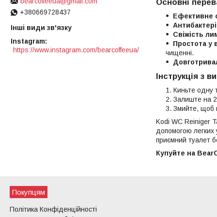
bearcoffeeua@gmail.com
Основні перева
+380669728437
Ефективне 
Антибактері
Інші види зв'язку
Свіжість ли
Instagram
Простота у 
https://www.instagram.com/bearcoffeeua/
чищенні.
Довготрива
Інструкція з в
Киньте одну т
Залиште на 2
Змийте, щоб 
Kodi WC Reiniger T
допомогою легких у
приємний туалет б
Купуйте на Bear
Покупцям
Політика Конфіденційності