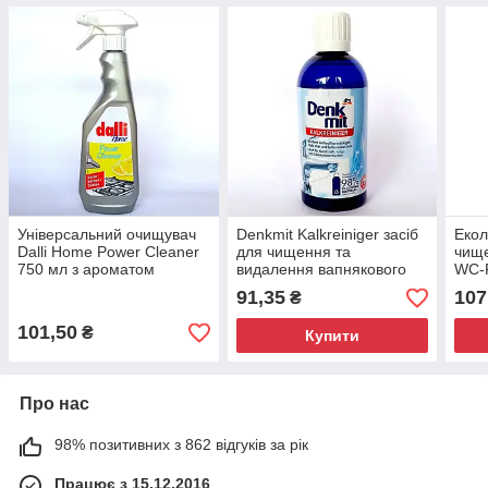
Універсальний очищувач
Denkmit Kalkreiniger засіб
Екол
Dalli Home Power Cleaner
для чищення та
чище
750 мл з ароматом
видалення вапнякового
WC-R
лимону
нальоту 500мл
(750
91,35
107
₴
101,50
₴
Купити
Про нас
98% позитивних з 862 відгуків за рік
Працює з 15.12.2016