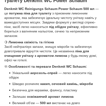
туалету Denkmit WC Power Schaum
Denkmit WC Reinigungs Schaum Power Schaum 500 мл
—
це
потужна піна для туалету
з приємним лимонним
ароматом, яка забезпечує ідеальну чистоту унітазу навіть у
важкодоступних місцях. Завдяки формулі у вигляді спрею-
піни, засіб легко наноситься
під обідок унітазу
, ефективно
бореться з вапняним нальотом, сечею та неприємним
запахом.
🍋
Лимонна свіжість та гігієна
Засіб нейтралізує запахи, знищує мікроби та забезпечує
довготривале відчуття чистоти. Це незамінна
піна для
очищення унітазу з ароматом лимона
у будь-якому домі,
офісі чи готелі.
🧼
Особливості та переваги Denkmit WC Schaum:
Унікальний
аерозоль-спрей
— легко наносити під
обідок
Швидко розчиняє
накип, сечовий камінь, мікроби
Безпечна для кераміки, фаянсу, пластику
Залишає
освіжаючий аромат лимона
Великий об'єм —
500 мл
вистачає на довго