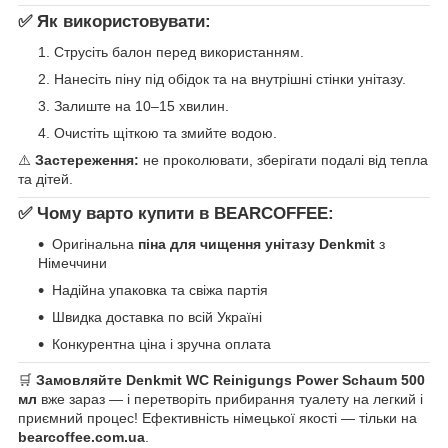
✅
Як використовувати:
Струсіть балон перед використанням.
Нанесіть піну під обідок та на внутрішні стінки унітазу.
Залиште на 10–15 хвилин.
Очистіть щіткою та змийте водою.
⚠️
Застереження:
не проколювати, зберігати подалі від тепла
та дітей.
✅
Чому варто купити в BEARCOFFEE:
Оригінальна
піна для чищення унітазу Denkmit
з
Німеччини
Надійна упаковка та свіжа партія
Швидка доставка по всій Україні
Конкурентна ціна і зручна оплата
🛒
Замовляйте Denkmit WC Reinigungs Power Schaum 500
мл
вже зараз — і перетворіть прибирання туалету на легкий і
приємний процес! Ефективність німецької якості — тільки на
bearcoffee.com.ua
.