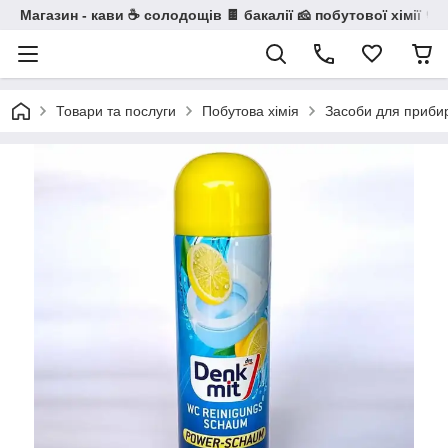
Магазин - кави ☕ солодощів 🍫 бакалії 🧀 побутової хімії 🧼
Товари та послуги
Побутова хімія
Засоби для прибир