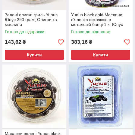
Зелені оливки гриль Yunus
Yunus black gold Маслини
Юнус 290 грам, Оливки та
в'ялені з кісточкою в
маслини
металевій банці 1 кг Юнус
Туреччина, Оливки та
Готово до відправки
Готово до відправки
маслини
143,62
383,16
₴
₴
Купити
Купити
Маслини вялені Yunus black