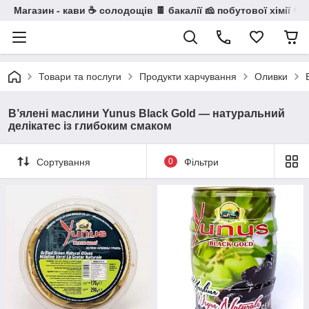
Магазин - кави ☕ солодощів 🍫 бакалії 🧀 побутової хімії 🧼
Товари та послуги
Продукти харчування
Оливки
В’ялені маслини Yunus Black Gold — натуральний
делікатес із глибоким смаком
Сортування
0
Фільтри