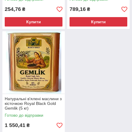
254,76
789,16
₴
₴
Купити
Купити
Натуральні в'ялені маслини з
кісточкою Royal Black Gold
Gemlik (5 кг)
Готово до відправки
1 550,41
₴