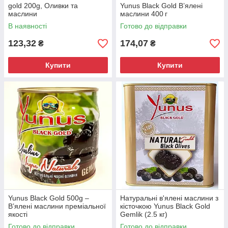
gold 200g, Оливки та
Yunus Black Gold В’ялені
маслини
маслини 400 г
В наявності
Готово до відправки
123,32
174,07
₴
₴
Купити
Купити
Yunus Black Gold 500g –
Натуральні в'ялені маслини з
В’ялені маслини преміальної
кісточкою Yunus Black Gold
якості
Gemlik (2.5 кг)
Готово до відправки
Готово до відправки