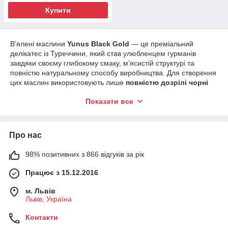
Купити
В’ялені маслини
Yunus Black Gold
— це преміальний
делікатес із Туреччини, який став улюбленцем гурманів
завдяки своєму глибокому смаку, м’ясистій структурі та
повністю натуральному способу виробництва. Для створення
цих маслин використовують лише
повністю дозрілі чорні
оливки
, які містять максимум поживних речовин і природної
Показати все
солодкості.
Історія та технологія в’ялення
Турецький бренд
Yunus
дотримується традиційної технології:
Про нас
свіжозібрані стиглі маслини укладають у плетені кошики,
пересипають сіллю та в’ялять на відкритому повітрі.
98% позитивних з 866 відгуків за рік
Протягом усього процесу їх регулярно перевертають вручну,
Працює з 15.12.2016
забезпечуючи рівномірне висушування. Завдяки низькій
температурі сушіння зберігаються всі корисні елементи:
м. Львів
мононенасичені жири, залізо, кальцій, вітаміни та
Львів, Україна
антиоксиданти
.
Такий спосіб обробки робить смак маслин неможливо
Контакти
насиченим, концентрованим і благородним — саме за це їх