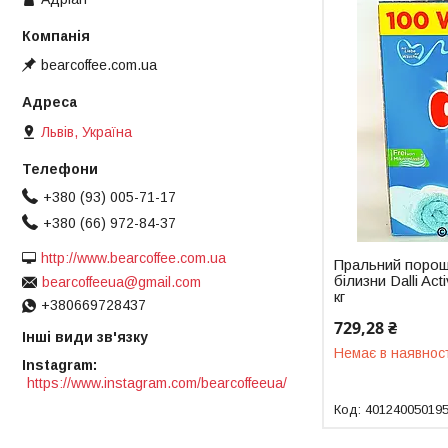
bearcoffee.com.ua
Львів, Україна
+380 (93) 005-71-17
+380 (66) 972-84-37
http://www.bearcoffee.com.ua
Пральний порош
білизни Dalli A
bearcoffeeua@gmail.com
кг
+380669728437
729,28 ₴
Інші види зв'язку
Немає в наявнос
Instagram
https://www.instagram.com/bearcoffeeua/
40124005019