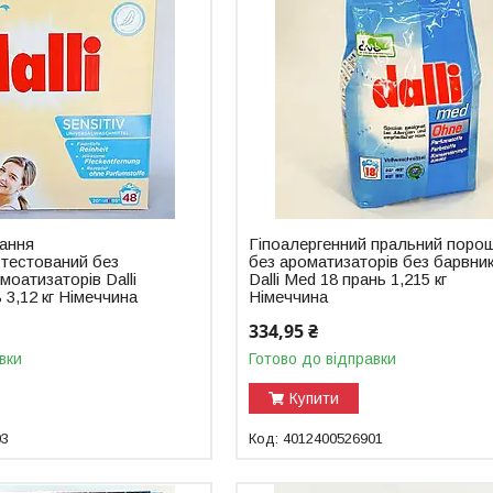
ання
Гіпоалергенний пральний поро
 тестований без
без ароматизаторів без барвник
моатизаторів Dalli
Dalli Med 18 прань 1,215 кг
ь 3,12 кг Німеччина
Німеччина
334,95 ₴
вки
Готово до відправки
Купити
03
4012400526901