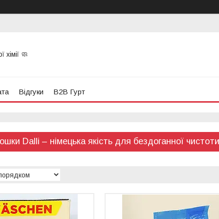
 хімії 🧼
ата
Відгуки
B2B Гурт
ошки Dalli – німецька якість для бездоганної чистот