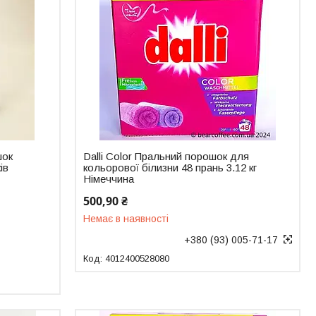
шок
Dalli Color Пральний порошок для
ів
кольорової білизни 48 прань 3.12 кг
Німеччина
500,90 ₴
Немає в наявності
+380 (93) 005-71-17
4012400528080