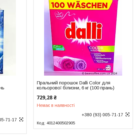
Пральний порошок Dalli Color для
ань
кольорової білизни, 6 кг (100 прань)
729,28 ₴
Немає в наявності
+380 (93) 005-71-17
05-71-17
4012400502905