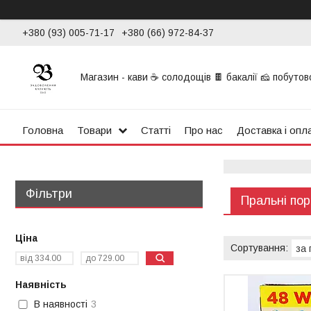
+380 (93) 005-71-17
+380 (66) 972-84-37
Магазин - кави ☕ солодощів 🍫 бакалії 🧀 побутової
Головна
Товари
Статті
Про нас
Доставка і опл
Фільтри
Пральні пор
Ціна
Наявність
В наявності
3