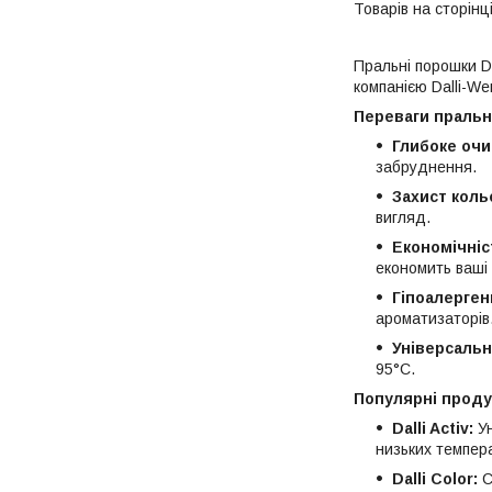
Пральні порошки Da
компанією Dalli-We
Переваги пральни
Глибоке оч
забруднення.
Захист коль
вигляд.
Економічніс
економить ваші 
Гіпоалерген
ароматизаторів
Універсальн
95°C.
Популярні продук
Dalli Activ:
Ун
низьких темпер
Dalli Color:
С