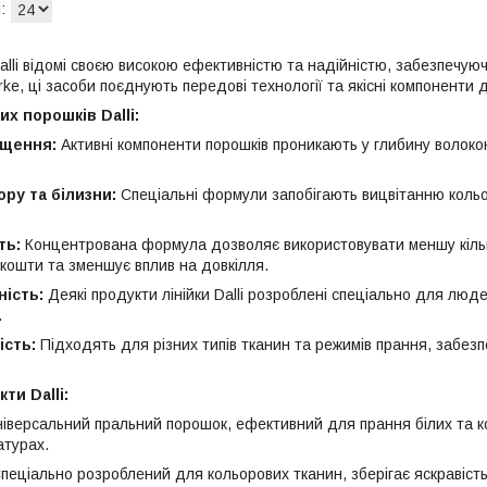
lli відомі своєю високою ефективністю та надійністю, забезпечуюч
rke, ці засоби поєднують передові технології та якісні компонент
х порошків Dalli:
ищення:
Активні компоненти порошків проникають у глибину волокон
ору та білизни:
Спеціальні формули запобігають вицвітанню кольор
ть:
Концентрована формула дозволяє використовувати меншу кількі
кошти та зменшує вплив на довкілля.
ність:
Деякі продукти лінійки Dalli розроблені спеціально для люде
.
ість:
Підходять для різних типів тканин та режимів прання, забе
ти Dalli:
іверсальний пральний порошок, ефективний для прання білих та к
атурах.
пеціально розроблений для кольорових тканин, зберігає яскравість 