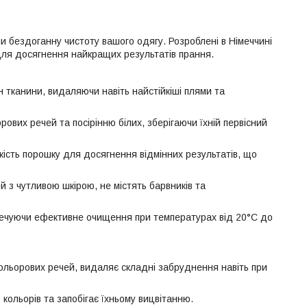
и бездоганну чистоту вашого одягу. Розроблені в Німеччині
и для досягнення найкращих результатів прання.
 тканини, видаляючи навіть найстійкіші плями та
ових речей та посірінню білих, зберігаючи їхній первісний
сть порошку для досягнення відмінних результатів, що
й з чутливою шкірою, не містять барвників та
зпечуючи ефективне очищення при температурах від 20°C до
ольорових речей, видаляє складні забруднення навіть при
кольорів та запобігає їхньому вицвітанню.