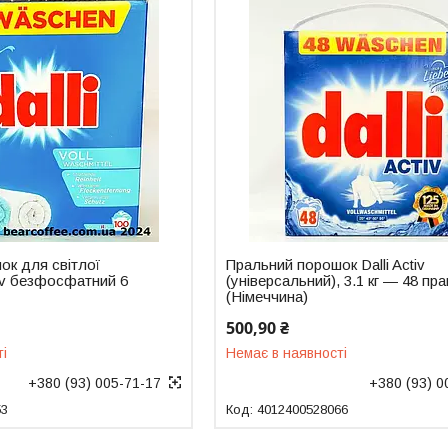
ок для світлої
Пральний порошок Dalli Activ
ctiv безфосфатний 6
(універсальний), 3.1 кг — 48 пр
(Німеччина)
500,90 ₴
ті
Немає в наявності
+380 (93) 005-71-17
+380 (93) 0
53
4012400528066