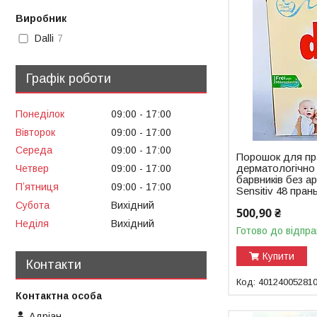
Виробник
Dalli
7
Графік роботи
Понеділок
09:00
17:00
Вівторок
09:00
17:00
Середа
09:00
17:00
Порошок для пр
дерматологічно
Четвер
09:00
17:00
барвників без ар
Пʼятниця
09:00
17:00
Sensitiv 48 пран
Субота
Вихідний
500,90 ₴
Неділя
Вихідний
Готово до відпра
Купити
Контакти
40124005281
Адріан