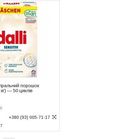
 пральний порошок
5 кг) — 50 циклів
ті
+380 (93) 005-71-17
77