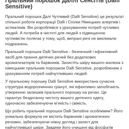
Пральний порошок Даллі Сенсітів (Dalli
Sensitive)
Пральний порошок Далі Чутливий (Dalli Sensitive) це результат
спільної роботи корпорації Dalli і Спілки Німецьких алергіків і
астматиків. Він розроблявся з урахуванням потреб чутливих
людей. А потреба в чистоті для людей з підвищеною
чутливістю полягає у тому, щоб, випрані речі не викликали
подразнень.
Пральний порошок Dalli Sensitive - безпечний і ефективний
засіб для прання дитячих речей без додаткових
ароматизаторів та барвників. Захистіть шкіру вашого малюка з
німецьким пральним порошком Dalli Sensitive, розробленим з
урахуванням потреб найчутливіших людей.
У пральному порошку Dalli Sensitive використана сучасна
структура водорозчинних гранул, які ефективно запобігають
утворенню залишків прального порошку на речах. Це
гарантує бездоганну чистоту вашого дитячого одягу,
одночасно забезпечуючи м'якість і свіжість.
Що робить пральний порошок Dalli Sensitive особливим? Його
унікальна формула не містить барвників і ароматичних
речовин, забезпечуючи ніжну догляд і захист для
найчутливішої шкіри. Завдяки його очищені від фосфатів