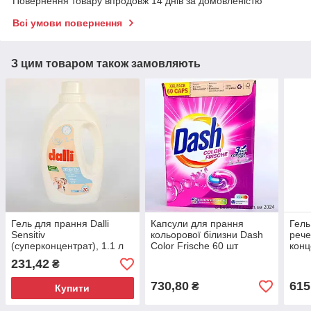
Повернення товару впродовж 14 днів за домовленістю
Всі умови повернення
З цим товаром також замовляють
Гель для прання Dalli
Капсули для прання
Гель
Sensitiv
кольорової білизни Dash
рече
(суперконцентрат), 1.1 л
Color Frische 60 шт
конц
— 20 прань
безфосфатні Німеччина
пран
231,42
₴
захист від дітей
730,80
615
₴
Купити