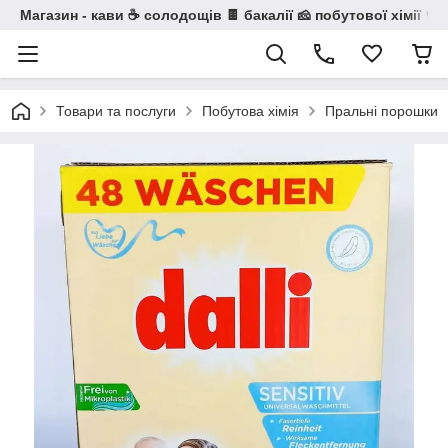
Магазин - кави ☕ солодощів 🍫 бакалії 🧀 побутової хімії 🧼
Товари та послуги
Побутова хімія
Пральні порошки