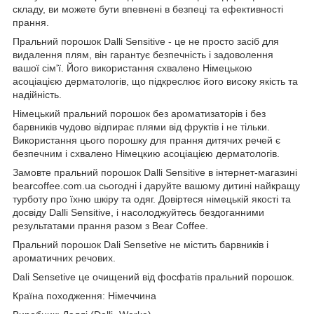
складу, ви можете бути впевнені в безпеці та ефективності
прання.
Пральний порошок Dalli Sensitive - це не просто засіб для
видалення плям, він гарантує безпечність і задоволення
вашої сім'ї. Його використання схвалено Німецькою
асоціацією дерматологів, що підкреслює його високу якість та
надійність.
Німецький пральний порошок без ароматизаторів і без
барвників чудово відпирає плями від фруктів і не тільки.
Використання цього порошку для прання дитячих речей є
безпечним і схвалено Німецкию асоціацією дерматологів.
Замовте пральний порошок Dalli Sensitive в інтернет-магазині
bearcoffee.com.ua сьогодні і даруйте вашому дитині найкращу
турботу про їхню шкіру та одяг. Довіртеся німецькій якості та
досвіду Dalli Sensitive, і насолоджуйтесь бездоганними
результатами прання разом з Bear Coffee.
Пральний порошок Dali Sensеtive не містить барвників і
ароматичних речових.
Dali Sensetive це очищений від фосфатів пральний порошок.
Країна походження: Німеччина