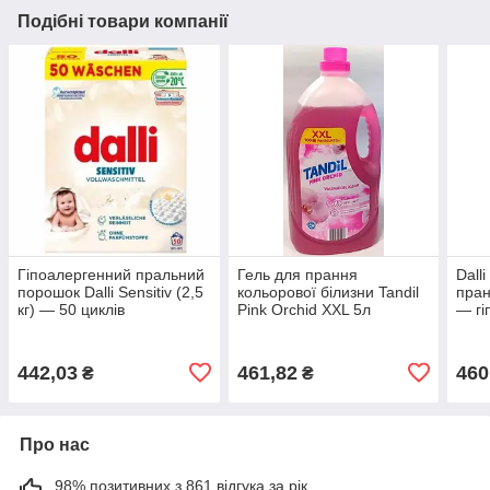
Подібні товари компанії
Гіпоалергенний пральний
Гель для прання
Dall
порошок Dalli Sensitiv (2,5
кольорової білизни Tandil
пран
кг) — 50 циклів
Pink Orchid XXL 5л
— гі
прал
Німе
442,03
461,82
460
₴
₴
Про нас
98% позитивних з 861 відгука за рік