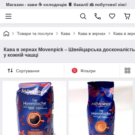
Магазин - кави ☕ солодощів 🍫 бакалії 🧀 побутової хімії 🧼
Товари та послуги
Кава
Кава в зернах
Кава в зер
Кава в зернах Movenpick – Швейцарська досконалість
у кожній чашці
Сортування
0
Фільтри