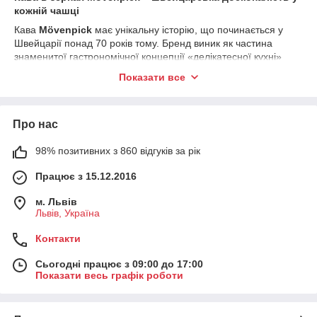
кожній чашці
Кава
Mövenpick
має унікальну історію, що починається у
Швейцарії понад 70 років тому. Бренд виник як частина
знаменитої гастрономічної концепції «делікатесної кухні»
Mövenpick, де кожен продукт мав відповідати найвищим
Показати все
вимогам до якості. Саме тому компанія співпрацює лише з
найкращими плантаціями Центральної та Південної
Америки, Африки та Азії, відбираючи зерно преміум-
Про нас
сегмента.
Фірмова технологія
повільної обсмажки
(slow roast)
98% позитивних з 860 відгуків за рік
розкриває максимальний аромат кожної кавової суміші,
створюючи глибокий, збалансований смак із характерною
Працює з 15.12.2016
для Mövenpick м’якою кремовою текстурою.
м. Львів
Як приготувати ідеальну каву Mövenpick
Львів, Україна
1. Класичне еспресо
Контакти
18–19 г кави
Сьогодні працює з 09:00 до 17:00
Температура води: 92–94°C
Показати весь графік роботи
Екстракція: 25–30 секунд
Отримуєте щільне, збалансоване еспресо з ніжною