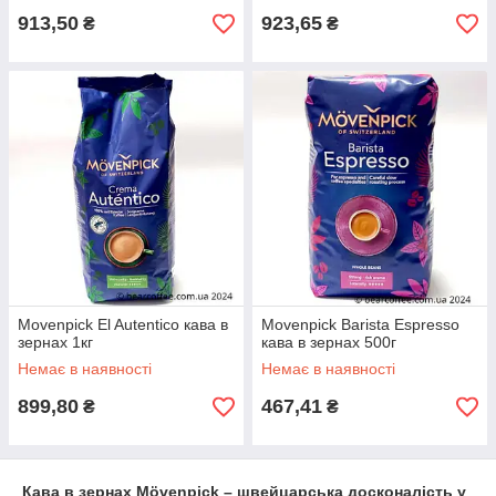
913,50
923,65
₴
₴
Movenpick El Autentico кава в
Movenpick Barista Espresso
зернах 1кг
кава в зернах 500г
Немає в наявності
Немає в наявності
899,80
467,41
₴
₴
Кава в зернах Mövenpick – швейцарська досконалість у