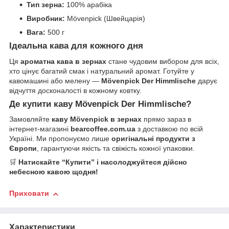
Тип зерна:
100% арабіка
Виробник:
Mövenpick (Швейцарія)
Вага:
500 г
Ідеальна кава для кожного дня
Ця
ароматна кава в зернах
стане чудовим вибором для всіх,
хто цінує багатий смак і натуральний аромат. Готуйте у
кавомашині або мелену —
Mövenpick Der Himmlische
дарує
відчуття досконалості в кожному ковтку.
Де купити каву Mövenpick Der Himmlische?
Замовляйте
каву Mövenpick в зернах
прямо зараз в
інтернет-магазині
bearcoffee.com.ua
з доставкою по всій
Україні. Ми пропонуємо лише
оригінальні продукти з
Європи
, гарантуючи якість та свіжість кожної упаковки.
🛒
Натискайте “Купити” і насолоджуйтеся дійсно
небесною кавою щодня!
Приховати
Характеристики