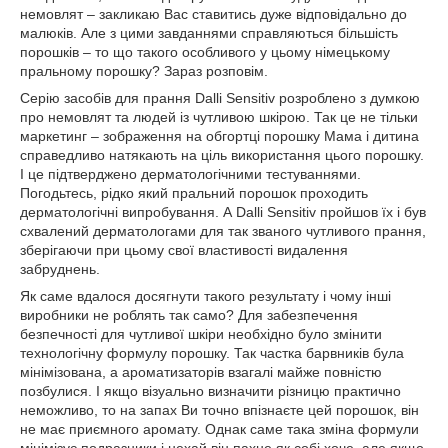
немовлят – закликаю Вас ставитись дуже відповідально до
малюків. Але з цими завданнями справляються більшість
порошків – то що такого особливого у цьому німецькому
пральному порошку? Зараз розповім.
Серію засобів для прання Dalli Sensitiv розроблено з думкою
про немовлят та людей із чутливою шкірою. Так це не тільки
маркетинг – зображення на обгортці порошку Мама і дитина
справедливо натякають на ціль використання цього порошку.
І це підтверджено дерматологічними тестуваннями.
Погодьтесь, рідко який пральний порошок проходить
дерматологічні випробування. А Dalli Sensitiv пройшов їх і був
схвалений дерматологами для так званого чутливого прання,
зберігаючи при цьому свої властивості видалення
забруднень.
Як саме вдалося досягнути такого результату і чому інші
виробники не роблять так само? Для забезпечення
безпечності для чутливої шкіри необхідно було змінити
технологічну формулу порошку. Так частка барвників була
мінімізована, а ароматизаторів взагалі майже повністю
позбулися. І якщо візуально визначити різницю практично
неможливо, то на запах Ви точно впізнаєте цей порошок, він
не має приємного аромату. Однак саме така зміна формули