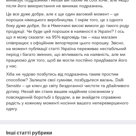
мінімізує подразники і нехай він пахне як собі хоче, але якщо
після його використання не виникає подразнень.
Це все дуже добре, але є ще один вагомий момент – це
порошок німецького виробництва. І окрім того, це з одного
боку дуже добре, бо в Німеччині високі вимоги до такого роду
продукції. Чи буде цей порошок в наявності в Україні? І ось
що я можу сказати: на 95% відповідь так – наш магазин
співпрацює з офіційним імпортером цього порошку. Звісно,
на момент публікації статті Україна переживає нестабільний
період і багато змінних, що впливають на наявність, але ми
працюємо для того, щоб ви могли постійно придбавати його
у нас.
Хіба не чудово позбутись від подразнень таким простим
способом? Залиште свої сумніви, позбудьтеся вагань. Dalli
Sensitiv – це ключ до світу бездоганної чистоти та дбайливого
дотику. Нехай він стане вашим надійним союзником у
повсякденній боротьбі з брудом, а ви знайдете справжню
радість у кожному моменті носіння вашого неперевершеного
одягу.
Інші статті рубрики