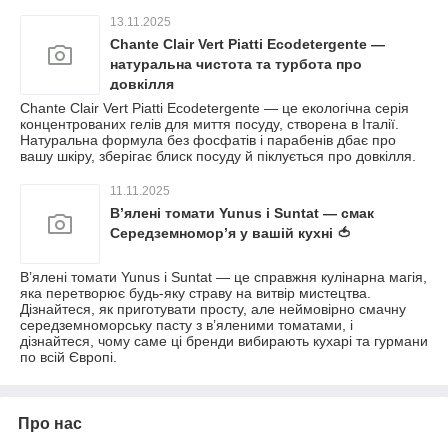
13.11.2025
Chante Clair Vert Piatti Ecodetergente —
натуральна чистота та турбота про
довкілля
Chante Clair Vert Piatti Ecodetergente — це екологічна серія
концентрованих гелів для миття посуду, створена в Італії.
Натуральна формула без фосфатів і парабенів дбає про
вашу шкіру, зберігає блиск посуду й піклується про довкілля.
11.11.2025
В’ялені томати Yunus і Suntat — смак
Середземномор’я у вашій кухні 🍅
В’ялені томати Yunus і Suntat — це справжня кулінарна магія,
яка перетворює будь-яку страву на витвір мистецтва.
Дізнайтеся, як приготувати просту, але неймовірно смачну
середземноморську пасту з в’яленими томатами, і
дізнайтеся, чому саме ці бренди вибирають кухарі та гурмани
по всій Європі.
Про нас