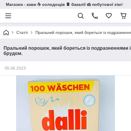
Магазин - кави ☕ солодощів 🍫 бакалії 🧀 побутової хімії 🧼
Статті
Пральний порошок, який бореться із подразненн
Пральний порошок, який бореться із подразненнями і
брудом.
05.06.2023