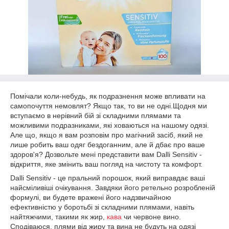
Помічали коли-небудь, як подразнення може впливати на
самопочуття немовлят? Якщо так, то ви не одні.Щодня ми
вступаємо в нерівний бій зі складними плямами та
можливими подразниками, які ховаються на нашому одязі.
Але що, якщо я вам розповім про магічний засіб, який не
лише робить ваш одяг бездоганним, але й дбає про ваше
здоров'я? Дозвольте мені представити вам Dalli Sensitiv -
відкриття, яке змінить ваш погляд на чистоту та комфорт.
Dalli Sensitiv - це пральний порошок, який виправдає ваші
найсміливіші очікування. Завдяки його ретельно розробленій
формулі, ви будете вражені його надзвичайною
ефективністю у боротьбі зі складними плямами, навіть
найтяжчими, такими як жир,
кава
чи червоне вино.
Сподіваюся, плями від жиру та вина не будуть на одязі