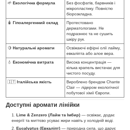
🌱
Екологічна формула
Без фосфатів, барвників і
мікропластику. Повністю
біорозкладна.
🧴
Гіпоалергенний склад
Протестовано
дерматологами. Не
подразнює та не сушить
шкіру рук.
🍋
Натуральні аромати
Освіжаючі ефірні олії лайму,
евкаліпта або алое вера.
💧
Економічна витрата
Висока концентрація —
кілька крапель вистачає для
чистого посуду.
🇮🇹
Італійська якість
Вироблено брендом Chante
Clair — лідером екологічної
побутової хімії Європи.
Доступні аромати лінійки
Lime & Zenzero (Лайм та Імбир)
— освіжає, додає
енергії та миттєво усуває жири навіть у холодній воді.
Eucalyptus (Евкаліпт)
— природна сила, що дарує