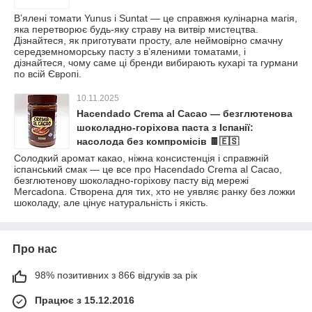
В’ялені томати Yunus і Suntat — це справжня кулінарна магія,
яка перетворює будь-яку страву на витвір мистецтва.
Дізнайтеся, як приготувати просту, але неймовірно смачну
середземноморську пасту з в’яленими томатами, і
дізнайтеся, чому саме ці бренди вибирають кухарі та гурмани
по всій Європі.
10.11.2025
Hacendado Crema al Cacao — безглютенова
шоколадно-горіхова паста з Іспанії:
насолода без компромісів 🍫🇪🇸
Солодкий аромат какао, ніжна консистенція і справжній
іспанський смак — це все про Hacendado Crema al Cacao,
безглютенову шоколадно-горіхову пасту від мережі
Mercadona. Створена для тих, хто не уявляє ранку без ложки
шоколаду, але цінує натуральність і якість.
Про нас
98% позитивних з 866 відгуків за рік
Працює з 15.12.2016