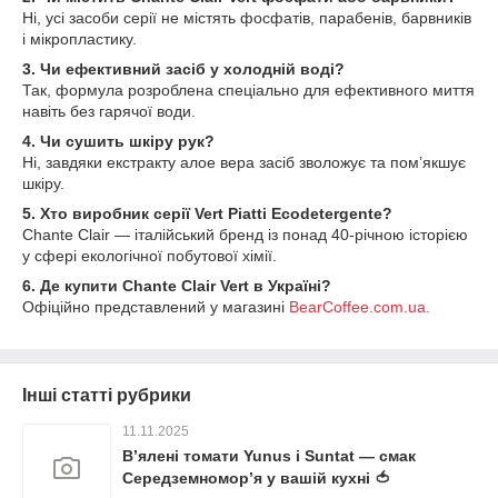
Ні, усі засоби серії не містять фосфатів, парабенів, барвників
і мікропластику.
3. Чи ефективний засіб у холодній воді?
Так, формула розроблена спеціально для ефективного миття
навіть без гарячої води.
4. Чи сушить шкіру рук?
Ні, завдяки екстракту алое вера засіб зволожує та пом’якшує
шкіру.
5. Хто виробник серії Vert Piatti Ecodetergente?
Chante Clair — італійський бренд із понад 40-річною історією
у сфері екологічної побутової хімії.
6. Де купити Chante Clair Vert в Україні?
Офіційно представлений у магазині
BearCoffee.com.ua.
Інші статті рубрики
11.11.2025
В’ялені томати Yunus і Suntat — смак
Середземномор’я у вашій кухні 🍅