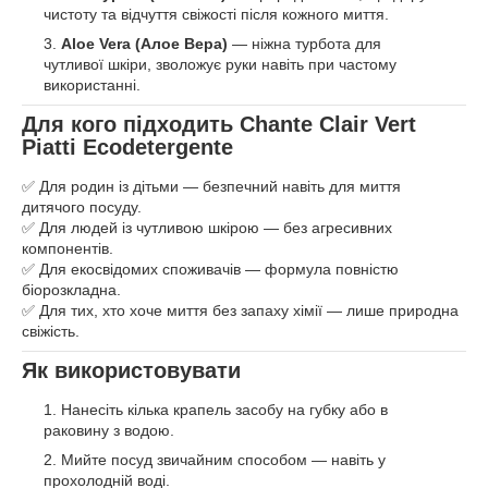
чистоту та відчуття свіжості після кожного миття.
Aloe Vera (Алое Вера)
— ніжна турбота для
чутливої шкіри, зволожує руки навіть при частому
використанні.
Для кого підходить Chante Clair Vert
Piatti Ecodetergente
✅ Для родин із дітьми — безпечний навіть для миття
дитячого посуду.
✅ Для людей із чутливою шкірою — без агресивних
компонентів.
✅ Для екосвідомих споживачів — формула повністю
біорозкладна.
✅ Для тих, хто хоче миття без запаху хімії — лише природна
свіжість.
Як використовувати
Нанесіть кілька крапель засобу на губку або в
раковину з водою.
Мийте посуд звичайним способом — навіть у
прохолодній воді.