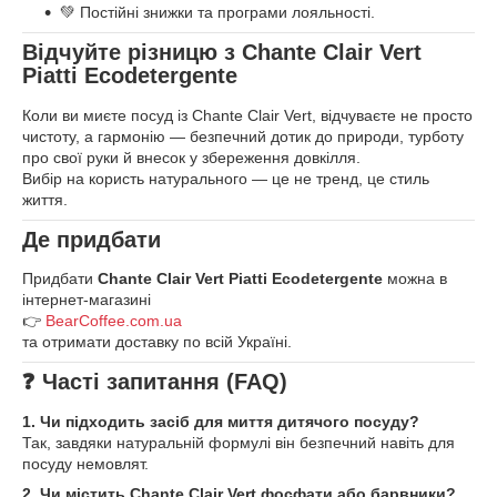
💚 Постійні знижки та програми лояльності.
Відчуйте різницю з Chante Clair Vert
Piatti Ecodetergente
Коли ви миєте посуд із Chante Clair Vert, відчуваєте не просто
чистоту, а гармонію — безпечний дотик до природи, турботу
про свої руки й внесок у збереження довкілля.
Вибір на користь натурального — це не тренд, це стиль
життя.
Де придбати
Придбати
Chante Clair Vert Piatti Ecodetergente
можна в
інтернет-магазині
👉
BearCoffee.com.ua
та отримати доставку по всій Україні.
❓
Часті запитання (FAQ)
1. Чи підходить засіб для миття дитячого посуду?
Так, завдяки натуральній формулі він безпечний навіть для
посуду немовлят.
2. Чи містить Chante Clair Vert фосфати або барвники?