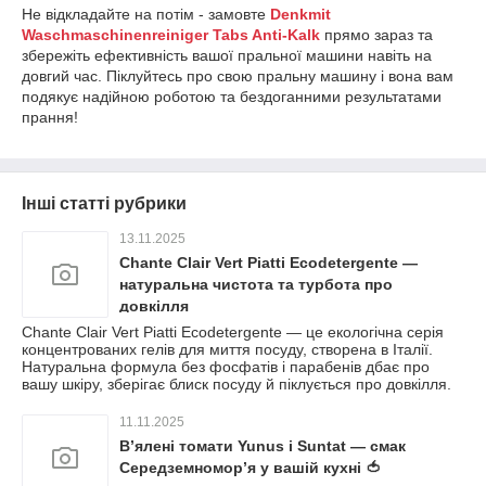
Не відкладайте на потім - замовте
Denkmit
Waschmaschinenreiniger Tabs Anti-Kalk
прямо зараз та
збережіть ефективність вашої пральної машини навіть на
довгий час. Піклуйтесь про свою пральну машину і вона вам
подякує надійною роботою та бездоганними результатами
прання!
Інші статті рубрики
13.11.2025
Chante Clair Vert Piatti Ecodetergente —
натуральна чистота та турбота про
довкілля
Chante Clair Vert Piatti Ecodetergente — це екологічна серія
концентрованих гелів для миття посуду, створена в Італії.
Натуральна формула без фосфатів і парабенів дбає про
вашу шкіру, зберігає блиск посуду й піклується про довкілля.
11.11.2025
В’ялені томати Yunus і Suntat — смак
Середземномор’я у вашій кухні 🍅