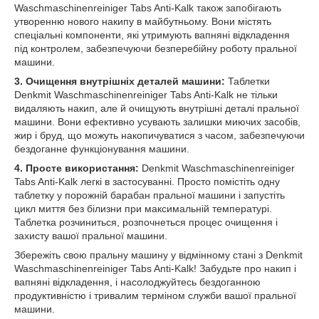
Waschmaschinenreiniger Tabs Anti-Kalk також запобігають
утворенню нового накипу в майбутньому. Вони містять
спеціальні компоненти, які утримують вапняні відкладення
під контролем, забезпечуючи безперебійну роботу пральної
машини.
3. Очищення внутрішніх деталей машини:
Таблетки
Denkmit Waschmaschinenreiniger Tabs Anti-Kalk не тільки
видаляють накип, але й очищують внутрішні деталі пральної
машини. Вони ефективно усувають залишки миючих засобів,
жир і бруд, що можуть накопичуватися з часом, забезпечуючи
бездоганне функціонування машини.
4. Просте використання:
Denkmit Waschmaschinenreiniger
Tabs Anti-Kalk легкі в застосуванні. Просто помістіть одну
таблетку у порожній барабан пральної машини і запустіть
цикл миття без білизни при максимальній температурі.
Таблетка розчиниться, розпочнеться процес очищення і
захисту вашої пральної машини.
Збережіть свою пральну машину у відмінному стані з Denkmit
Waschmaschinenreiniger Tabs Anti-Kalk! Забудьте про накип і
вапняні відкладення, і насолоджуйтесь бездоганною
продуктивністю і тривалим терміном служби вашої пральної
машини.