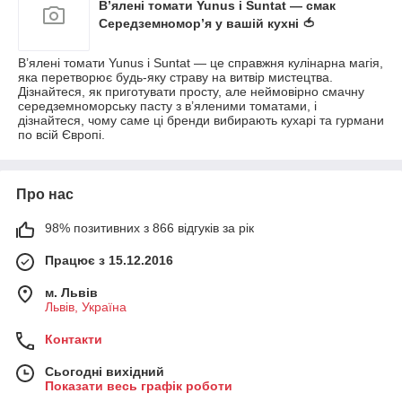
В’ялені томати Yunus і Suntat — смак
Середземномор’я у вашій кухні 🍅
В’ялені томати Yunus і Suntat — це справжня кулінарна магія,
яка перетворює будь-яку страву на витвір мистецтва.
Дізнайтеся, як приготувати просту, але неймовірно смачну
середземноморську пасту з в’яленими томатами, і
дізнайтеся, чому саме ці бренди вибирають кухарі та гурмани
по всій Європі.
Про нас
98% позитивних з 866 відгуків за рік
Працює з 15.12.2016
м. Львів
Львів, Україна
Контакти
Сьогодні вихідний
Показати весь графік роботи