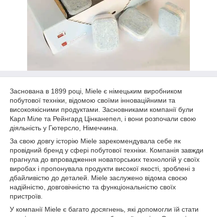
Заснована в 1899 році, Miele є німецьким виробником
побутової техніки, відомою своїми інноваційними та
високоякісними продуктами. Засновниками компанії були
Карл Міле та Рейнгард Цінканепел, і вони розпочали свою
діяльність у Гютерсло, Німеччина.
За свою довгу історію Miele зарекомендувала себе як
провідний бренд у сфері побутової техніки. Компанія завжди
прагнула до впровадження новаторських технологій у своїх
виробах і пропонувала продукти високої якості, зроблені з
дбайливістю до деталей. Miele заслужено відома своєю
надійністю, довговічністю та функціональністю своїх
пристроїв.
У компанії Miele є багато досягнень, які допомогли їй стати