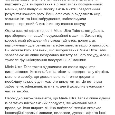
підходять для використання в різних типах посудомийних
машин, забезпечуючи високу якість миття і бездоганний
результат кожного разу. Вони ефективно видаляють жир,
залишки їжі, та інші забруднення, забезпечуючи
неперевершений блиск і чистоту вашого посуду.
Окрім високої ефективності, Miele Ultra Tabs також дбають
про збереження вашої посудомийної машини. Захист від
корозії, який вбудований у склад таблеток, допомагає
підтримувати довговічність та ефективність вашого пристрою.
Ви можете бути впевнені, що використання Miele Ultra Tabs
забезпечує не лише бездоганну чистоту вашого посуду, але й
тривале функціонування посудомийної машини.
Miele Ultra Tabs також відзначаються своєю зручністю
використання. Кожна таблетка містить передозовану кількість
миючого засобу, що дозволяє легко і точно дозувати
необхідну кількість для кожного циклу миття. Це не тільки
забезпечує ефективність миття, але й дозволяє економити
час та засоби.
Необхідно також зазначити, що Miele Ultra Tabs є лише одним
із багатьох високоякісних продуктів, які компанія Miele
пропонує. Їхня широка лінійка побутової техніки включає
інноваційні пральні машини, пилососи, духові шафи та інші