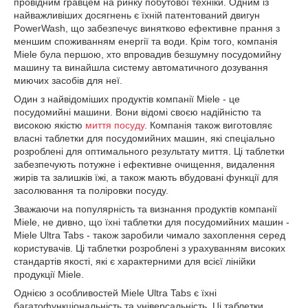
провідним гравцем на ринку побутової техніки. Одним із
найважливіших досягнень є їхній патентований двигун
PowerWash, що забезпечує винятково ефективне прання з
меншим споживанням енергії та води. Крім того, компанія
Miele була першою, хто впровадив безшумну посудомийну
машину та винайшла систему автоматичного дозування
миючих засобів для неї.
Один з найвідоміших продуктів компанії Miele - це
посудомийні машини. Вони відомі своєю надійністю та
високою якістю
миття посуду
. Компанія також виготовляє
власні таблетки для посудомийних машин, які спеціально
розроблені для оптимального результату миття. Ці таблетки
забезпечують потужне і ефективне очищення, видалення
жирів та залишків їжі, а також мають вбудовані функції для
засолювання та поліровки посуду.
Зважаючи на популярність та визнання продуктів компанії
Miele, не дивно, що їхні таблетки для посудомийних машин -
Miele Ultra Tabs - також заробили чимало захоплення серед
користувачів. Ці таблетки розроблені з урахуванням високих
стандартів якості, які є характерними для всієї лінійки
продукції Miele.
Однією з особливостей Miele Ultra Tabs є їхні
багатофункціональність та універсальність. Ці таблетки