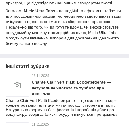
пристрої, що відповідають найвищим стандартам якості.
Загалом,
Miele Ultra Tabs
- це надійні та ефективні таблетки
для посудомийних машин, які неодмінно задовольнять ваши
очікування щодо якості миття та збереження пристрою.
Незалежно від того, чи ви готуєте вдома, чи використовуєте
посудомийну машину в комерційних цілях, Miele Ultra Tabs
можуть бути відмінним вибором для досягнення ідеального
блиску вашого посуду.
Інші статті рубрики
13.11.2025
Chante Clair Vert Piatti Ecodetergente —
натуральна чистота та турбота про
довкілля
Chante Clair Vert Piatti Ecodetergente — це екологічна серія
концентрованих гелів для миття посуду, створена в Італії.
Натуральна формула без фосфатів і парабенів дбає про
вашу шкіру, зберігає блиск посуду й піклується про довкілля.
11.11.2025