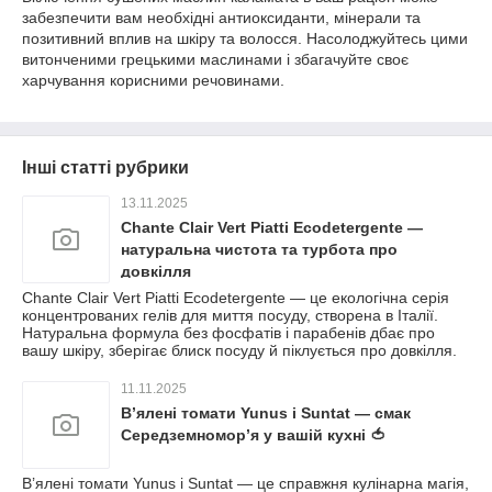
забезпечити вам необхідні антиоксиданти, мінерали та
позитивний вплив на шкіру та волосся. Насолоджуйтесь цими
витонченими грецькими маслинами і збагачуйте своє
харчування корисними речовинами.
Інші статті рубрики
13.11.2025
Chante Clair Vert Piatti Ecodetergente —
натуральна чистота та турбота про
довкілля
Chante Clair Vert Piatti Ecodetergente — це екологічна серія
концентрованих гелів для миття посуду, створена в Італії.
Натуральна формула без фосфатів і парабенів дбає про
вашу шкіру, зберігає блиск посуду й піклується про довкілля.
11.11.2025
В’ялені томати Yunus і Suntat — смак
Середземномор’я у вашій кухні 🍅
В’ялені томати Yunus і Suntat — це справжня кулінарна магія,