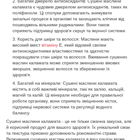
Багатий джерело антиоксидантів: Сушені маслини
каламата є чудовим джерелом антиоксидантів, таких як
поліфеноли. Ці сполуки допомагають знижувати
запальні процеси в організмі та захищають клітини від
пошкоджень вільними радикалами. Вони також
сприяють підтримці здоров'я серця та імунної системи.
Користь для шкіри та волосся: Маслини мають
високий вміст
вітаміну
Е, який відомий своїми
антиоксидантними властивостями та здатністю
покращувати стан шкіри та волосся. Вживання сушених
маслин каламата може сприяти зменшенню вікових
зморшок, зміцненню волосся та збереженню їх
здоров'я.
Багатий на мінерали: Сушені маслини каламата
містять в собі важливі мінерали, такі як залізо, кальцій,
магній та калій. Ці мінерали необхідні для правильної
роботи організму, вони сприяють зміцненню кісток,
підтримці нервової системи та регуляції водного
балансу.
Сушені маслини каламата - це не тільки смачна закуска, але
й корисний продукт для вашого здоров'я. Їх унікальний смак
та текстура приємно доповнюють різноманітні страви.
Включення сушених маслин каламата в ваш раціон може