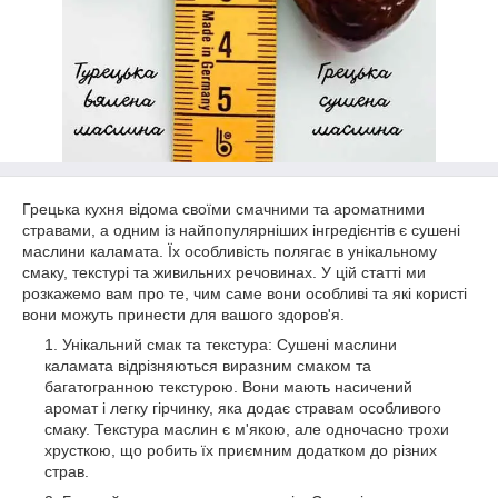
Грецька кухня відома своїми смачними та ароматними
стравами, а одним із найпопулярніших інгредієнтів є сушені
маслини каламата. Їх особливість полягає в унікальному
смаку, текстурі та живильних речовинах. У цій статті ми
розкажемо вам про те, чим саме вони особливі та які користі
вони можуть принести для вашого здоров'я.
Унікальний смак та текстура: Сушені маслини
каламата відрізняються виразним смаком та
багатогранною текстурою. Вони мають насичений
аромат і легку гірчинку, яка додає стравам особливого
смаку. Текстура маслин є м'якою, але одночасно трохи
хрусткою, що робить їх приємним додатком до різних
страв.