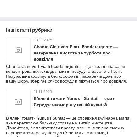
Інші статті рубрики
13.11.2025
Chante Clair Vert Piatti Ecodetergente —
натуральна чистота та турбота про
довкілля
Chante Clair Vert Piatti Ecodetergente — це екологічна серія
концентрованих гелів для миття посуду, створена в Італії.
Натуральна формула без фосфатів і парабенів дбає про
вашу шкіру, зберігає блиск посуду й піклується про довкілля.
11.11.2025
В’ялені томати Yunus і Suntat — смак
Середземномор’я у вашій кухні 🍅
В’ялені томати Yunus і Suntat — це справжня кулінарна магія,
яка перетворює будь-яку страву на витвір мистецтва.
Дізнайтеся, як приготувати просту, але неймовірно смачну
середземноморську пасту з в’яленими томатами, і