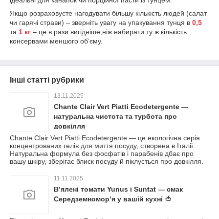
Якщо розраховуєте нагодувати більшу кількість людей (салат
чи гарячі страви) – зверніть увагу на упакування тунця в
0,5
та
1 кг
– це в рази вигідніше,ніж набирати ту ж кількість
консервами меншого об’єму.
Інші статті рубрики
13.11.2025
Chante Clair Vert Piatti Ecodetergente —
натуральна чистота та турбота про
довкілля
Chante Clair Vert Piatti Ecodetergente — це екологічна серія
концентрованих гелів для миття посуду, створена в Італії.
Натуральна формула без фосфатів і парабенів дбає про
вашу шкіру, зберігає блиск посуду й піклується про довкілля.
11.11.2025
В’ялені томати Yunus і Suntat — смак
Середземномор’я у вашій кухні 🍅