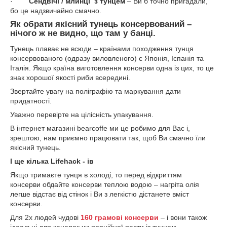
·
Сендвічі / млинці
з тунцем
– Ви б точно пригадали,
бо це надзвичайно смачно.
Як обрати якісний тунець консервований –
нічого ж не видно, що там у банці.
Тунець плаває не всюди – країнами походження тунця
консервованого (одразу виловленого) є Японія, Іспанія та
Італія. Якщо країна виготовлення консерви одна із цих, то це
знак хорошої якості риби всередині.
Звертайте увагу на поліграфію та маркування дати
придатності.
Уважно перевірте на цілісність упакування.
В інтернет магазині bearcoffe ми це робимо для Вас і,
зрештою, нам приємно працювати так, щоб Ви смачно їли
якісний тунець.
І ще кілька
Lifehack
- ів
Якщо тримаєте тунця в холоді, то перед відкриттям
консерви обдайте консерви теплою водою – нагріта олія
легше відстає від стінок і Ви з легкістю дістанете вміст
консерви.
Для 2х людей чудові
160 грамові консерви
– і вони також
ідеальні для канапок чи порційної пасти із тунцем.