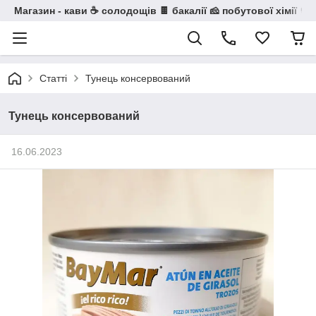
Магазин - кави ☕ солодощів 🍫 бакалії 🧀 побутової хімії 🧼
Статті
Тунець консервований
Тунець консервований
16.06.2023