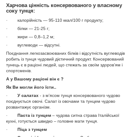
Харчова цінність консервованого у власному
соку тунця:
· калорійність — 95-110 ккал/100 г продукту;
· білки — 21-25 г;
· жири — 0,8–1,2 м;
· вуглеводи — відсутні.
Поєднання легкозасвоюваних білків і відсутність вуглеводів
робить із тунця чудовий дієтичний продукт. Консервований
тунець є в раціоні людей, що стежать за своїм здоров’ям і
спортсменів.
А у Вашому раціоні він є ?
Як Ви могли його їсти..
·
У салатах
- з м’ясом тунця консервованого чудово
поєднується овочі. Салат із овочами та тунцем чудово
розвантажує організм.
·
Паста із тунцем
– чудова ситна страва Італійської
кухні, готується швидко – головне мати тунця.
·
Піца з тунцем