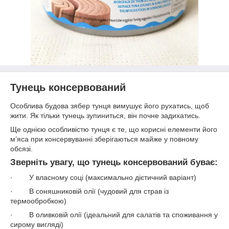
Тунець консервований
Особлива будова зябер тунця вимушує його рухатись, щоб
жити. Як тільки тунець зупиниться, він почне задихатись.
Ще однією особливістю тунця є те, що корисні елементи його
м’яса при консервуванні зберігаються майже у повному
обсязі.
Зверніть увагу, що тунець консервований буває:
· У власному соці (максимально дієтичний варіант)
· В соняшниковій олії (чудовий для страв із
термообробкою)
· В оливковій олії (ідеальний для салатів та споживання у
сирому вигляді)