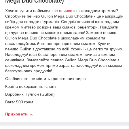
Mega Duo Chocolate)
Хочете купити найсмачніше
печиво
з шоколадним кремом?
Спробуйте печиво Gullon Mega Duo Chocolate - це найкращий
вибір для солодких гурманів. Сендвіч печиво зі шоколадним
кремом миттєво розкриє ваші смакові рецептори. Придбати
це чудове печиво ви можете прямо зараз! Замовте печиво
Gullon Mega Duo Chocolate з шоколадним кремом та
насолоджуйтесь його неперевершеним смаком. Купити
печиво Gullon з доставкою по всій Україні - це легко та зручно.
Насолоджуйтеся беззаперечним смаком печива з кожним
сендвічем. Замовляйте печиво Gullon Mega Duo Chocolate з
шоколадним кремом прямо зараз та насолоджуйтеся смаком
безглутенових продуктів!
Особливості: не містить трансгенних жирів.
Країна походження: Іспанія
Виробник: Гуллон (Gullon)
Вага: 500 грам
Приховати