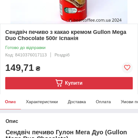
Сендвіч печиво з какао кремом Gullon Mega
Duo Chocolate 500г Іспанія
Готово до відправки
Код: 8410376017113
Роздріб
149,71
₴
Купити
Опис
Характеристики
Доставка
Оплата
Умови п
Опис
Сендвіч печиво Гулон Мега Дуо (Gullon