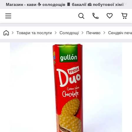
Магазин - кави ☕ солодощів 🍫 бакалії 🧀 побутової хімії 🧼
Товари та послуги
Солодощі
Печиво
Сендвіч печ