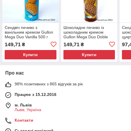
Сендвіч печиво з
Шоколадне печиво із
Сенд
ванільним кремом Gullon
шоколадним кремом
шок
Mega Duo Vanilla 500 г
Gullon Mega Duo Doble
цукр
(Іспанія)
cacao 500г (Іспанія)
250 
149,71
149,71
97,
₴
₴
Купити
Купити
Про нас
98% позитивних з 865 відгуків за рік
Працює з 15.12.2016
м. Львів
Львів, Україна
Контакти
Сьогодні вихідний