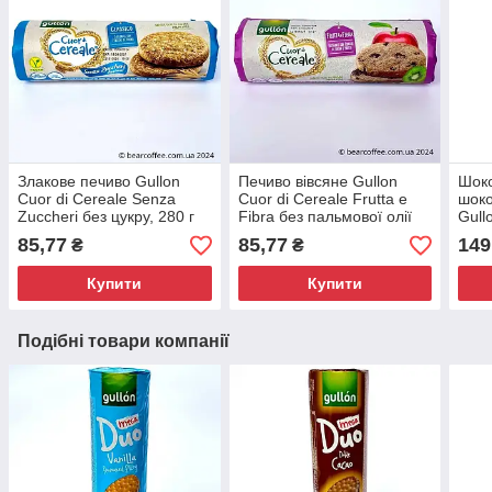
Злакове печиво Gullon
Печиво вівсяне Gullon
Шоко
Cuor di Cereale Senza
Cuor di Cereale Frutta e
шок
Zuccheri без цукру, 280 г
Fibra без пальмової олії
Gull
(Іспанія)
300 г Іспанія
caca
85,77
85,77
149
₴
₴
Купити
Купити
Подібні товари компанії