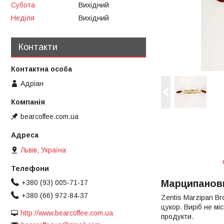
Субота
Вихідний
Неділя
Вихідний
Контакти
Адріан
bearcoffee.com.ua
Львів, Україна
Марципанови
+380 (93) 005-71-17
+380 (66) 972-84-37
Zentis Marzipan Br
цукор. Виріб не мі
http://www.bearcoffee.com.ua
продукти.