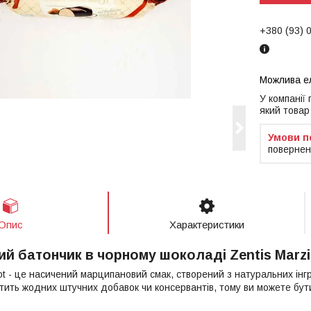
+380 (93) 
У компанії
який товар
повернен
Опис
Характеристики
й батончик в чорному шоколаді Zentis Marzi
ot - це насичений марципановий смак, створений з натуральних інг
стить жодних штучних добавок чи консервантів, тому ви можете бут