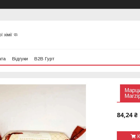
 хімії 🧼
ата
Відгуки
B2B Гурт
Марци
Marzi
84,24 ₴
К