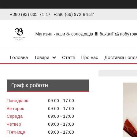
+380 (93) 005-71-17
+380 (66) 972-84-37
Магазин - кави ☕ солодощів 🍫 бакалії 🧀 побутової
Головна
Товари
Статті
Про нас
Доставка і опл
Графік роботи
Понеділок
09:00
17:00
Вівторок
09:00
17:00
Середа
09:00
17:00
Четвер
09:00
17:00
Пʼятниця
09:00
17:00