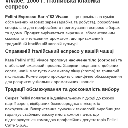
Vivace, 1000 г: італійська класика
еспресо
Pellini Espresso Bar n°82 Vivace
— це преміальна суміш
обсмажених кавових зерен (арабіка та робуста), розроблена
спеціально для професійного приготування еспресо в барах
та вдома. Продукт вирізняється виразним, збалансованим
смаком та інтенсивним ароматом, що притаманний
традиційній італійській кавовій культурі.
Справжній італійський еспресо у вашій чашці
Кава Pellini n°82 Vivace пропонує
насичене тіло (corposo)
та
стабільний смаковий профіль. Завдяки поєднанню добірних
сортів, напій має густу оксамитову пінку (crema) та тривалий
післясмак. Кожне зерно проходить специфічне обсмажування
для розкриття унікальних ароматичних нюансів.
Традиції обсмажування та досконалість вибору
Секрет Pellini полягає в індивідуальному підході до кожної
партії зерен, відібраних безпосередньо в місцях їх
походження. Використання сучасних технологій виробництва
гарантує стабільно високу якість кожної пачки, що
підтверджується командою професійних дегустаторів Pellini
Caffè S.p.A..