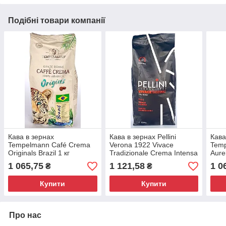
Подібні товари компанії
Кава в зернах
Кава в зернах Pellini
Кава
Tempelmann Café Crema
Verona 1922 Vivace
Temp
Originals Brazil 1 кг
Tradizionale Crema Intensa
Aurel
1кг
1 065,75
1 121,58
1 0
₴
₴
Купити
Купити
Про нас