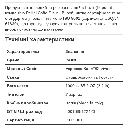
Продукт виготовлений та розфасований в Італії (Верона)
компанією Pellini Caffè S.p.A.. Виробництво сертифіковано за
стандартом управління якістю
ISO 9001
(сертифікат CSQA N.
61830), що гарантує суворий контроль на всіх етапах — від
вибору сировини до пакування.
Технічні характеристики
Характеристика
Значення
Бренд
Pellini
Модель / Серія
Espresso Bar n°82 Vivace
Склад
Суміш Арабіки та Робусти
Вага нетто
1000 г / 35.2 OZ (2.2 lb)
Тип кави
У зернах
Країна виробництва
Італія (Made in Italy)
GTIN / Штрих-код
8001685122423
Сертифікація
ISO 9001