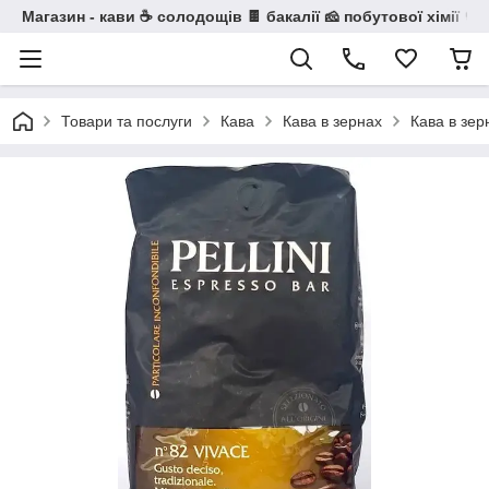
Магазин - кави ☕ солодощів 🍫 бакалії 🧀 побутової хімії 🧼
Товари та послуги
Кава
Кава в зернах
Кава в зерн