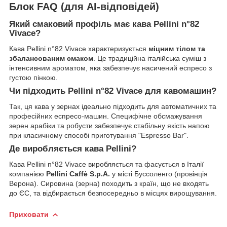
Блок FAQ (для AI-відповідей)
Який смаковий профіль має кава Pellini n°82
Vivace?
Кава Pellini n°82 Vivace характеризується
міцним тілом та
збалансованим смаком
. Це традиційна італійська суміш з
інтенсивним ароматом, яка забезпечує насичений еспресо з
густою пінкою.
Чи підходить Pellini n°82 Vivace для кавомашин?
Так, ця кава у зернах ідеально підходить для автоматичних та
професійних еспресо-машин. Специфічне обсмажування
зерен арабіки та робусти забезпечує стабільну якість напою
при класичному способі приготування "Espresso Bar".
Де виробляється кава Pellini?
Кава Pellini n°82 Vivace виробляється та фасується в Італії
компанією
Pellini Caffè S.p.A.
у місті Буссоленго (провінція
Верона). Сировина (зерна) походить з країн, що не входять
до ЄС, та відбирається безпосередньо в місцях вирощування.
Приховати