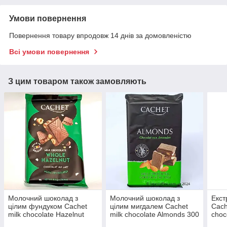
Умови повернення
Повернення товару впродовж 14 днів за домовленістю
Всі умови повернення
З цим товаром також замовляють
Молочний шоколад з
Молочний шоколад з
Екст
цілим фундуком Cachet
цілим мигдалем Cachet
Cach
milk chocolate Hazelnut
milk chocolate Almonds 300
choc
300 г Бельгія
г Бельгія
Бель