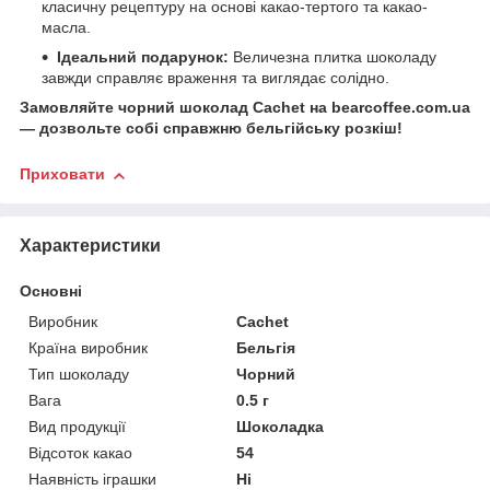
класичну рецептуру на основі какао-тертого та какао-
масла.
Ідеальний подарунок:
Величезна плитка шоколаду
завжди справляє враження та виглядає солідно.
Замовляйте чорний шоколад Cachet на bearcoffee.com.ua
— дозвольте собі справжню бельгійську розкіш!
Приховати
Характеристики
Основні
Виробник
Cachet
Країна виробник
Бельгія
Тип шоколаду
Чорний
Вага
0.5 г
Вид продукції
Шоколадка
Відсоток какао
54
Наявність іграшки
Ні