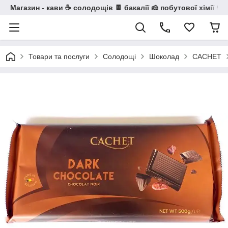
Магазин - кави ☕ солодощів 🍫 бакалії 🧀 побутової хімії 🧼
Товари та послуги
Солодощі
Шоколад
CACHET