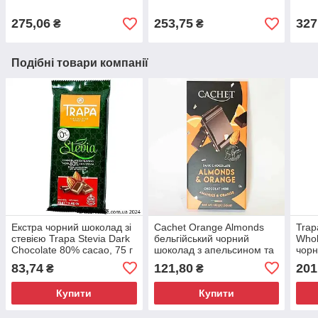
275,06
253,75
327
₴
₴
Подібні товари компанії
Екстра чорний шоколад зі
Cachet Orange Almonds
Trap
стевією Trapa Stevia Dark
бельгійський чорний
Whol
Chocolate 80% cacao, 75 г
шоколад з апельсином та
чорн
Іспанія
мигдалем 100г
фунд
83,74
121,80
201
₴
₴
Купити
Купити