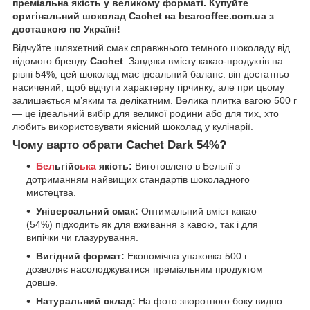
преміальна якість у великому форматі. Купуйте
оригінальний шоколад Cachet на bearcoffee.com.ua з
доставкою по Україні!
Відчуйте шляхетний смак справжнього темного шоколаду від
відомого бренду
Cachet
. Завдяки вмісту какао-продуктів на
рівні 54%, цей шоколад має ідеальний баланс: він достатньо
насичений, щоб відчути характерну гірчинку, але при цьому
залишається м’яким та делікатним. Велика плитка вагою 500 г
— це ідеальний вибір для великої родини або для тих, хто
любить використовувати якісний шоколад у кулінарії.
Чому варто обрати Cachet Dark 54%?
Бел
ьгійс
ька
якість:
Виготовлено в Бельгії з
дотриманням найвищих стандартів шоколадного
мистецтва.
Універсальний смак:
Оптимальний вміст какао
(54%) підходить як для вживання з кавою, так і для
випічки чи глазурування.
Вигідний формат:
Економічна упаковка 500 г
дозволяє насолоджуватися преміальним продуктом
довше.
Натуральний склад:
На фото зворотного боку видно