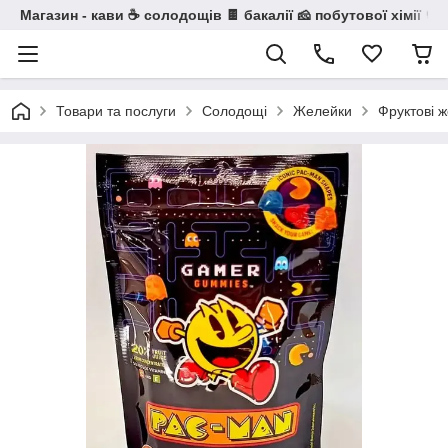
Магазин - кави ☕ солодощів 🍫 бакалії 🧀 побутової хімії 🧼
Товари та послуги
Солодощі
Желейки
Фруктові 