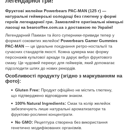
легендарної гри!
Фруктові желейки Powerbears PAC-MAN (125 г) —
натуральні геймерські солодощі без глютену у формі
героїв легендарної гри. Замовляйте оригінальні німецькі
ласощі на bearcoffee.com.ua з доставкою по Україні!
Легендарний Пакман та його суперники-привиди тепер у
форматі соковитих желейок!
Powerbears Gamer Gummies
PAC-MAN
— це ідеальне поєднання ретро-ностальгії та
сучасних стандартів якості. Кожна цукерка має форму
персонажів культової аркади та дарує вибух фруктового
смаку. Це чудовий перекус для геймерів, який допомагає
підсолодити шлях до нових рекордів.
Особливості продукту (згідно з маркуванням на
фото):
Gluten Free:
Продукт офіційно не містить глютену,
що підтверджено відповідним знаком.
100% Natural Ingredients:
Смак та колір желейок
забезпечують лише натуральні ароматизатори та
фруктово-рослинні концентрати.
No GMO:
Рецептура створена без використання
генетично модифікованих організмів.