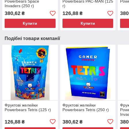
Powerbears Space
Powerbears PAC-MAN (125
Powe
Invaders (250 г)
г)
380,62
126,88
380
₴
₴
Купити
Купити
Подібні товари компанії
Фруктові желейки
Фруктові желейки
Фрук
Powerbears Tetris (125 г)
Powerbears Tetris (250 г)
Powe
Inva
126,88
380,62
380
₴
₴