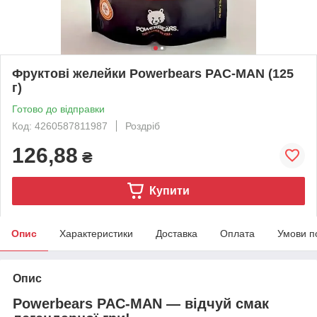
Фруктові желейки Powerbears PAC-MAN (125
г)
Готово до відправки
Код: 4260587811987
Роздріб
126,88
₴
Купити
Опис
Характеристики
Доставка
Оплата
Умови п
Опис
Powerbears PAC-MAN — відчуй смак