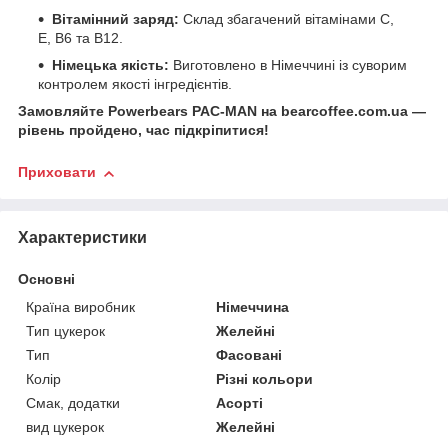
Вітамінний заряд:
Склад збагачений вітамінами C,
E, B6 та B12.
Німецька якість:
Виготовлено в Німеччині із суворим
контролем якості інгредієнтів.
Замовляйте Powerbears PAC-MAN на bearcoffee.com.ua —
рівень пройдено, час підкріпитися!
Приховати
Характеристики
Основні
Країна виробник
Німеччина
Тип цукерок
Желейні
Тип
Фасовані
Колір
Різні кольори
Смак, додатки
Асорті
вид цукерок
Желейні