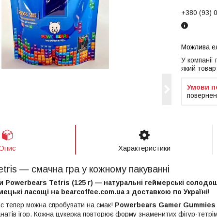
+380 (93) 
У компанії
який товар
повернен
Опис
Характеристики
tris — смачна гра у кожному пакуванні
 Powerbears Tetris (125 г) — натуральні геймерські солодощ
імецькі ласощі на bearcoffee.com.ua з доставкою по Україні!
с тепер можна спробувати на смак!
Powerbears Gamer Gummies
натів ігор. Кожна цукерка повторює форму знаменитих фігур-тетрім