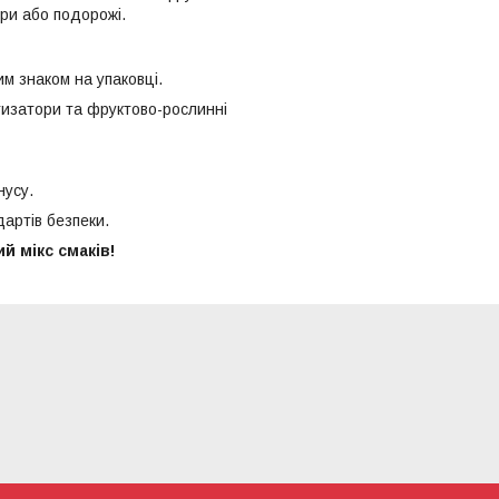
гри або подорожі.
м знаком на упаковці.
тизатори та фруктово-рослинні
нусу.
артів безпеки.
й мікс смаків!