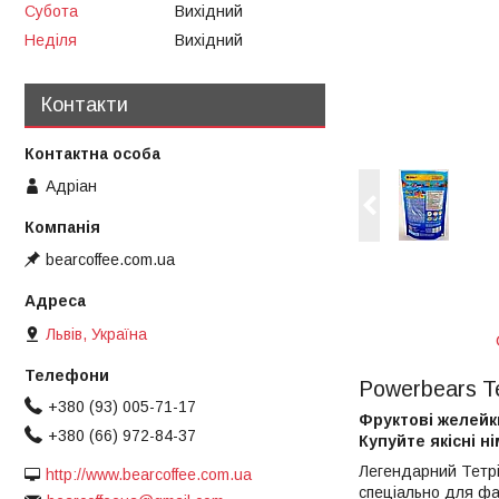
Субота
Вихідний
Неділя
Вихідний
Контакти
Адріан
bearcoffee.com.ua
Львів, Україна
Powerbears Te
+380 (93) 005-71-17
Фруктові желейки
+380 (66) 972-84-37
Купуйте якісні н
Легендарний Тетрі
http://www.bearcoffee.com.ua
спеціально для фа