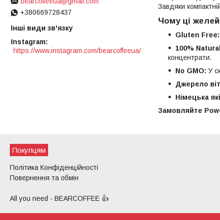
bearcoffeeua@gmail.com
Завдяки компактній
+380669728437
Чому ці желей
Інші види зв'язку
Gluten Free:
Instagram
100% Natural
https://www.instagram.com/bearcoffeeua/
концентрати.
No GMO:
У ск
Джерело віт
Німецька які
Замовляйте Power
Покупцям
Політика Конфіденційності
Повернення та обмін
All you need - BEARCOFFEE 👍