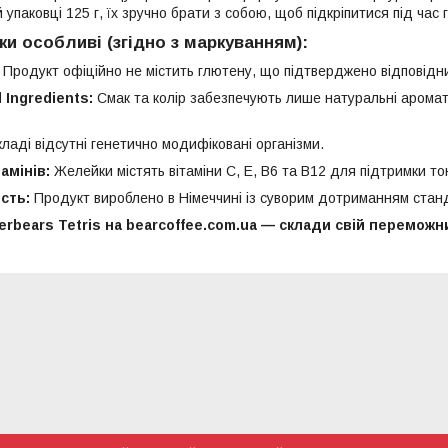
 упаковці 125 г, їх зручно брати з собою, щоб підкріпитися під час 
ки особливі (згідно з маркуванням):
Продукт офіційно не містить глютену, що підтверджено відповідни
 Ingredients:
Смак та колір забезпечують лише натуральні арома
ладі відсутні генетично модифіковані організми.
амінів:
Желейки містять вітаміни C, E, B6 та B12 для підтримки то
сть:
Продукт вироблено в Німеччині із суворим дотриманням станд
bears Tetris на bearcoffee.com.ua — склади свій переможни