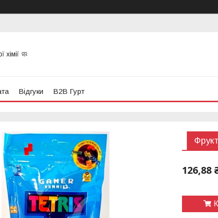
 хімії 🧼
ата
Відгуки
B2B Гурт
Фрукт
126,88 
К