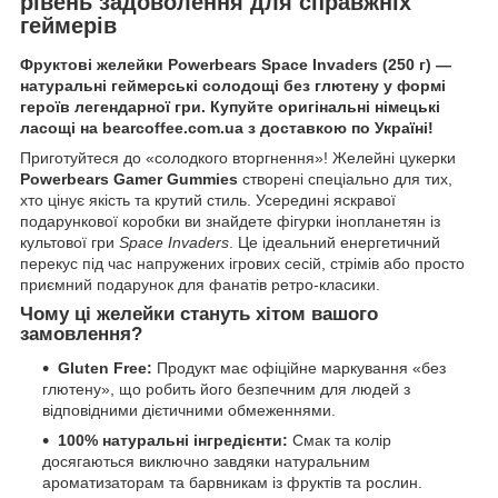
рівень задоволення для справжніх
геймерів
Фруктові желейки Powerbears Space Invaders (250 г) —
натуральні геймерські солодощі без глютену у формі
героїв легендарної гри. Купуйте оригінальні німецькі
ласощі на bearcoffee.com.ua з доставкою по Україні!
Приготуйтеся до «солодкого вторгнення»! Желейні цукерки
Powerbears Gamer Gummies
створені спеціально для тих,
хто цінує якість та крутий стиль. Усередині яскравої
подарункової коробки ви знайдете фігурки інопланетян із
культової гри
Space Invaders
. Це ідеальний енергетичний
перекус під час напружених ігрових сесій, стрімів або просто
приємний подарунок для фанатів ретро-класики.
Чому ці желейки стануть хітом вашого
замовлення?
Gluten Free:
Продукт має офіційне маркування «без
глютену», що робить його безпечним для людей з
відповідними дієтичними обмеженнями.
100% натуральні інгредієнти:
Смак та колір
досягаються виключно завдяки натуральним
ароматизаторам та барвникам із фруктів та рослин.