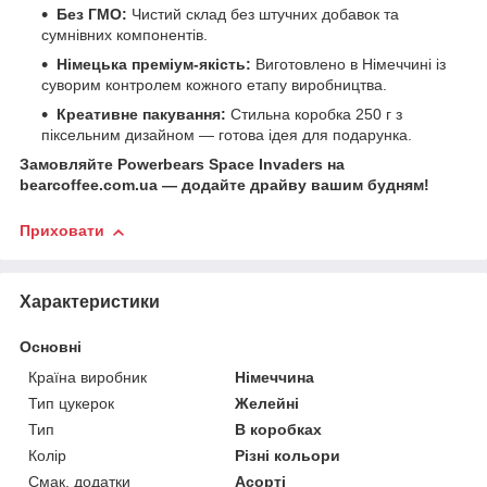
Без ГМО:
Чистий склад без штучних добавок та
сумнівних компонентів.
Німецька преміум-якість:
Виготовлено в Німеччині із
суворим контролем кожного етапу виробництва.
Креативне пакування:
Стильна коробка 250 г з
піксельним дизайном — готова ідея для подарунка.
Замовляйте Powerbears Space Invaders на
bearcoffee.com.ua — додайте драйву вашим будням!
Приховати
Характеристики
Основні
Країна виробник
Німеччина
Тип цукерок
Желейні
Тип
В коробках
Колір
Різні кольори
Смак, додатки
Асорті