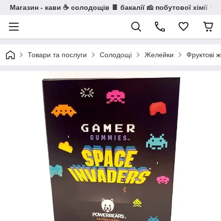
Магазин - кави ☕ солодощів 🍫 бакалії 🧀 побутової хімії 🧼
Товари та послуги
Солодощі
Желейки
Фруктові ж