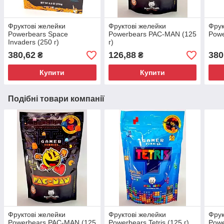
Фруктові желейки
Фруктові желейки
Фрук
Powerbears Space
Powerbears PAC-MAN (125
Powe
Invaders (250 г)
г)
380,62
126,88
380
₴
₴
Купити
Купити
Подібні товари компанії
Фруктові желейки
Фруктові желейки
Фрук
Powerbears PAC-MAN (125
Powerbears Tetris (125 г)
Powe