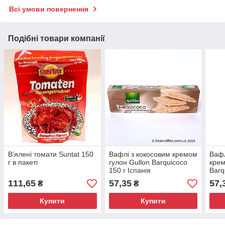
Всі умови повернення
Подібні товари компанії
В’ялені томати Suntat 150
Вафлі з кокосовим кремом
Ваф
г в пакеті
гулон Gullon Barquicoco
крем
150 г Іспанія
Barq
111,65
57,35
57,
₴
₴
Купити
Купити