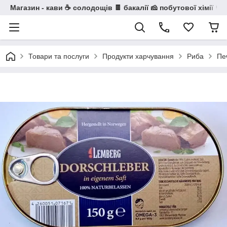
Магазин - кави ☕ солодощів 🍫 бакалії 🧀 побутової хімії 🧼
Товари та послуги
Продукти харчування
Риба
Печ