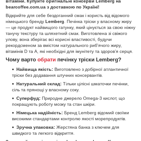
вітаміни. Купуйте оригінальні консерви Lemberg на
bearcoffee.com.ua з доставкою по Україні!
Відкрийте для себе бездоганний смак і користь від відомого
німецького бренду
Lemberg
. Печінка тріски у власному жиру
— це продукт найвищого гатунку, який цінується за свою ніжну
танучу текстуру та шляхетний смак. Виготовлена зі свіжого
улову, вона зберігає всі корисні властивості, будучи
рекордсменом за вмістом натурального риб'ячого жиру,
вітамінів D та A, які необхідні для імунітету та здоров’я серця.
Чому варто
обрати
печінку тріски Lemberg?
Найвища якість:
Виготовлено з добірної атлантичної
тріски без додавання штучних консервантів.
Натуральний склад:
Тільки цілісні шматочки печінки,
сіль та прянощі у власному соку.
Суперфуд:
Природне джерело Omega-3 кислот, що
покращують роботу мозку та стан шкіри.
Німецька надійність:
Бренд Lemberg відомий своїми
високими стандартами контролю якості морепродуктів.
Зручна упаковка:
Жерстяна банка з ключем для
швидкого та легкого відкриття.