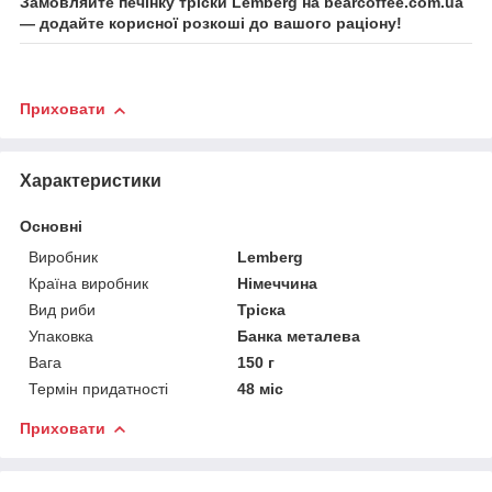
Замовляйте печінку тріски Lemberg на bearcoffee.com.ua
— додайте корисної розкоші до вашого раціону!
Приховати
Характеристики
Основні
Виробник
Lemberg
Країна виробник
Німеччина
Вид риби
Тріска
Упаковка
Банка металева
Вага
150 г
Термін придатності
48 міс
Приховати