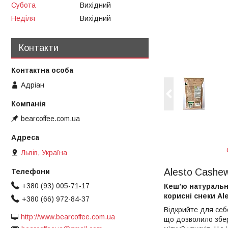
Субота
Вихідний
Неділя
Вихідний
Контакти
Адріан
bearcoffee.com.ua
Львів, Україна
Alesto Cashew
+380 (93) 005-71-17
Кеш’ю натуральни
корисні снеки Al
+380 (66) 972-84-37
Відкрийте для себ
http://www.bearcoffee.com.ua
що дозволило збер