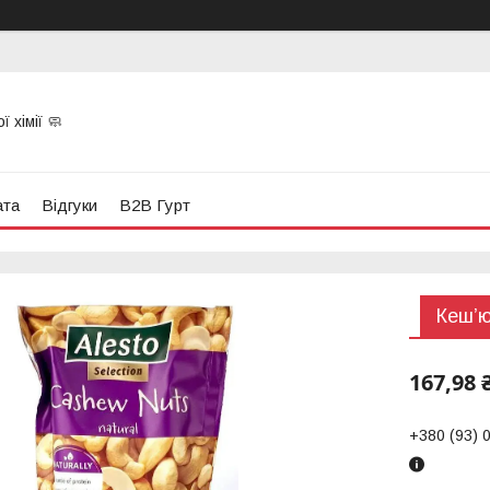
 хімії 🧼
ата
Відгуки
B2B Гурт
Кеш’ю
167,98 
+380 (93) 