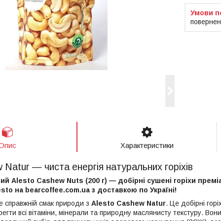
повернен
Опис
Характеристики
 Natur — чиста енергія натуральних горіхів
й Alesto Cashew Nuts (200 г) — добірні сушені горіхи преміал
esto на bearcoffee.com.ua з доставкою по Україні!
е справжній смак природи з
Alesto Cashew Natur
. Це добірні гор
егти всі вітаміни, мінерали та природну маслянисту текстуру. Вон