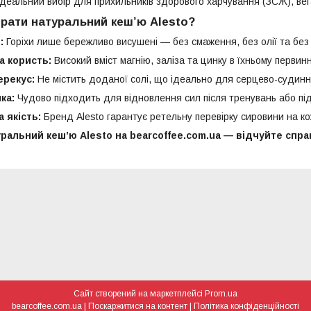
 ідеальний вибір для прихильників здорового харчування (ЗСЖ), вег
рати натуральний кеш’ю Alesto?
:
Горіхи лише бережливо висушені — без смаження, без олії та без 
 користь:
Високий вміст магнію, заліза та цинку в їхньому первинн
ерекус:
Не містить доданої солі, що ідеально для серцево-судинн
ка:
Чудово підходить для відновлення сил після тренувань або під
 якість:
Бренд Alesto гарантує ретельну перевірку сировини на ко
ральний кеш’ю Alesto на bearcoffee.com.ua — відчуйте спра
Сайт створений на маркетплейсі
Prom.ua
bearcoffee.com.ua |
Поскаржитися на контент
|
Політика конфіденційності