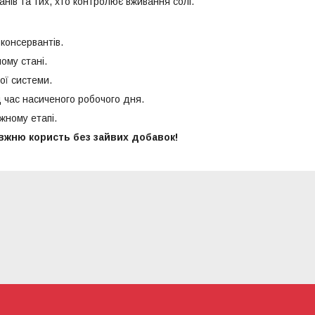
анів та тих, хто контролює вживання солі.
консервантів.
ому стані.
ої системи.
 час насиченого робочого дня.
жному етапі.
вжню користь без зайвих добавок!