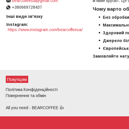
м’який хрускіт. Це
bearcoffeeua@gmail.com
+380669728437
Чому варто об
Інші види зв'язку
Без обробки
Instagram
Максимальна
https://www.instagram.com/bearcoffeeua/
Здоровий п
Джерело біл
Європейська
Замовляйте нату
Покупцям
Політика Конфіденційності
Повернення та обмін
All you need - BEARCOFFEE 👍