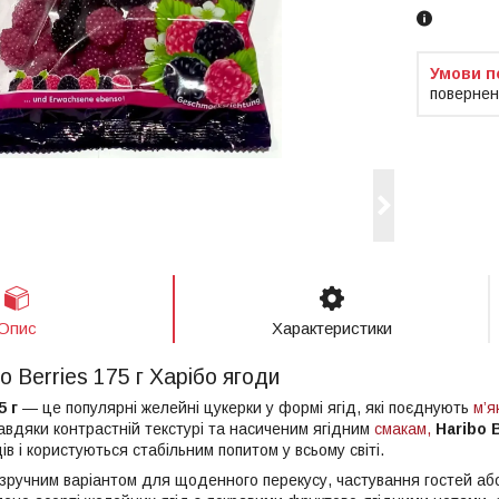
повернен
Опис
Характеристики
o Berries 175 г Харібо ягоди
5 г
— це популярні желейні цукерки у формі ягід, які поєднують
м’я
авдяки контрастній текстурі та насиченим ягідним
смакам,
Haribo 
 і користуються стабільним попитом у всьому світі.
зручним варіантом для щоденного перекусу, частування гостей або