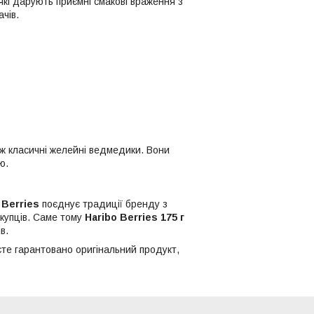
які дарують приємні смакові враження з
чів.
іж класичні желейні ведмедики. Вони
ю.
я
Berries
поєднує традиції бренду з
купців. Саме тому
Haribo Berries 175 г
в.
єте гарантовано оригінальний продукт,