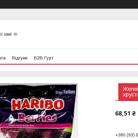
 хімії 🧼
ата
Відгуки
B2B Гурт
Желей
хруст
68,51 ₴
+380 (93) 