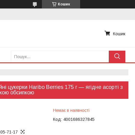
Кошик
Кошик
ні цукерки Haribo Berries 175 г — ягідне асорті з
кою обсипкою
Немає в наявності
Код:
4001686327845
005-71-17