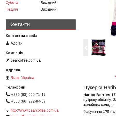
Субота
Вихідний
Неділя
Вихідний
Контакти
Адріан
bearcoffee.com.ua
Львів, Україна
Цукерки Harib
+380 (93) 005-71-17
Haribo Berries 17
цукрову обсипку. З
+380 (66) 972-84-37
желейних солодощів
http://www.bearcoffee.com.ua
Фасування
175 г
є 