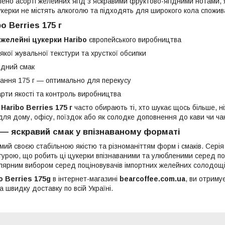
лено асорті желейних ягід з яскравими фруктово-ягідними нотами, 
керки не містять алкоголю та підходять для широкого кола спожива
o Berries 175 г
 желейні цукерки Haribo
європейського виробництва
кої жувальної текстури та хрусткої обсипки
ідний смак
ання 175 г — оптимально для перекусу
арти якості та контроль виробництва
Haribo Berries 175 г
часто обирають ті, хто шукає щось більше, н
для дому, офісу, поїздок або як солодке доповнення до кави чи ча
s — яскравий смак у впізнаваному форматі
мий своєю стабільною якістю та різноманіттям форм і смаків. Сері
турою, що робить ці цукерки впізнаваними та улюбленими серед по
ярним вибором серед поціновувачів імпортних желейних солодощі
o Berries 175g
в інтернет-магазині
bearcoffee.com.ua
, ви отриму
а швидку доставку по всій Україні.