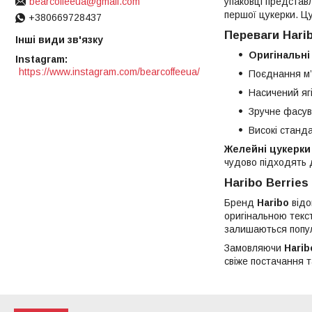
упаковці представ
bearcoffeeua@gmail.com
першої цукерки. Цу
+380669728437
Переваги Harib
Інші види зв'язку
Оригінальні
Instagram
https://www.instagram.com/bearcoffeeua/
Поєднання м’я
Насичений яг
Зручне фасув
Високі станд
Желейні цукерки 
чудово підходять 
Haribo Berrie
Бренд
Haribo
відо
оригінальною текс
залишаються попул
Замовляючи
Harib
свіже постачання т