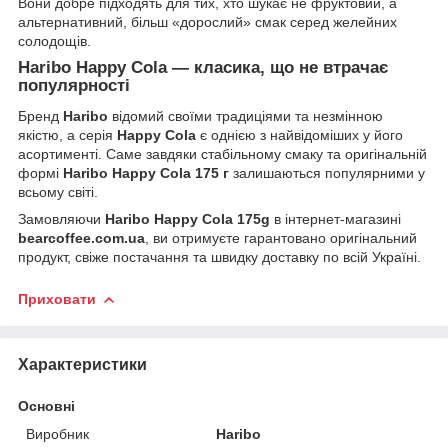
Вони добре підходять для тих, хто шукає не фруктовий, а
альтернативний, більш «дорослий» смак серед желейних
солодощів.
Haribo Happy Cola — класика, що не втрачає
популярності
Бренд
Haribo
відомий своїми традиціями та незмінною
якістю, а серія
Happy Cola
є однією з найвідоміших у його
асортименті. Саме завдяки стабільному смаку та оригінальній
формі
Haribo Happy Cola 175 г
залишаються популярними у
всьому світі.
Замовляючи
Haribo Happy Cola 175g
в інтернет-магазині
bearcoffee.com.ua
, ви отримуєте гарантовано оригінальний
продукт, свіже постачання та швидку доставку по всій Україні.
Приховати
Характеристики
Основні
Виробник
Haribo