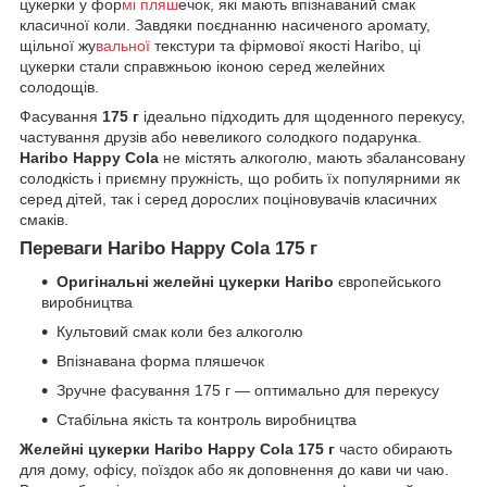
цукерки у фор
мі пляш
ечок, які мають впізнаваний смак
класичної коли. Завдяки поєднанню насиченого аромату,
щільної жу
вальної
текстури та фірмової якості Haribo, ці
цукерки стали справжньою іконою серед желейних
солодощів.
Фасування
175 г
ідеально підходить для щоденного перекусу,
частування друзів або невеликого солодкого подарунка.
Haribo Happy Cola
не містять алкоголю, мають збалансовану
солодкість і приємну пружність, що робить їх популярними як
серед дітей, так і серед дорослих поціновувачів класичних
смаків.
Переваги Haribo Happy Cola 175 г
Оригінальні желейні цукерки Haribo
європейського
виробництва
Культовий смак коли без алкоголю
Впізнавана форма пляшечок
Зручне фасування 175 г — оптимально для перекусу
Стабільна якість та контроль виробництва
Желейні цукерки Haribo Happy Cola 175 г
часто обирають
для дому, офісу, поїздок або як доповнення до кави чи чаю.