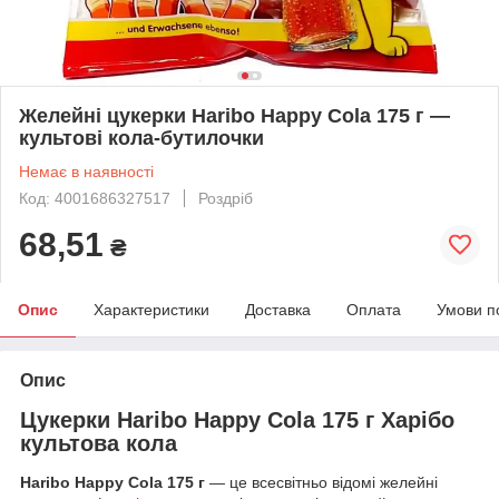
Желейні цукерки Haribo Happy Cola 175 г —
культові кола-бутилочки
Немає в наявності
Код: 4001686327517
Роздріб
68,51
₴
Опис
Характеристики
Доставка
Оплата
Умови п
Опис
Цукерки Haribo Happy Cola 175 г Харібо
культова кола
Haribo Happy Cola 175 г
— це всесвітньо відомі желейні