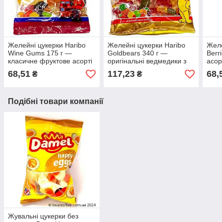
Желейні цукерки Haribo
Желейні цукерки Haribo
Желе
Wine Gums 175 г —
Goldbears 340 г —
Berr
класичне фруктове асорті
оригінальні ведмедики з
асор
Німеччини
обс
68,51
117,23
68,
₴
₴
Подібні товари компанії
Жувальні цукерки без