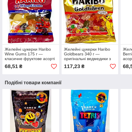
Желейні цукерки Haribo
Желейні цукерки Haribo
Желе
Wine Gums 175 г —
Goldbears 340 г —
Berr
класичне фруктове асорті
оригінальні ведмедики з
асор
Німеччини
обс
68,51
117,23
68,
₴
₴
Подібні товари компанії