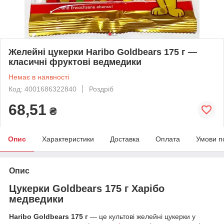
Желейні цукерки Haribo Goldbears 175 г —
класичні фруктові ведмедики
Немає в наявності
Код: 4001686322840
Роздріб
68,51
₴
Опис
Характеристики
Доставка
Оплата
Умови п
Опис
Цукерки Goldbears 175 г Харібо
медведики
Haribo Goldbears 175 г
— це культові желейні цукерки у