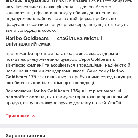
Желейні ведмедики Haribo Goldbears 175 г
часто обирають
як універсальне солодке рішення — для особистого
задоволення, офісного перекусу або як доповнення до
подарункового набору. Компактний формат робить це
фасування особливо популярним серед покупців, які хочуть
взяти солодощі із собою.
Haribo Goldbears — стабільна якість і
впізнаваний смак
Бренд
Haribo
протягом багатьох років займає лідерські
позиції на ринку желейних цукерок. Серія Goldbears є
візитівкою компанії та асоціюється з традиціями, надійністю й
незмінно високими стандартами якості. Саме тому
Haribo
Goldbears 175 г
залишаються затребуваними серед покупців,
які обирають оригінальні імпортні солодощі.
Замовляючи
Haribo Goldbears 175g
в інтернет-магазині
bearcoffee.com.ua
, ви отримуєте гарантовано оригінальний
продукт, свіжу поставку та зручну доставку по всій Україні.
Приховати
Характеристики