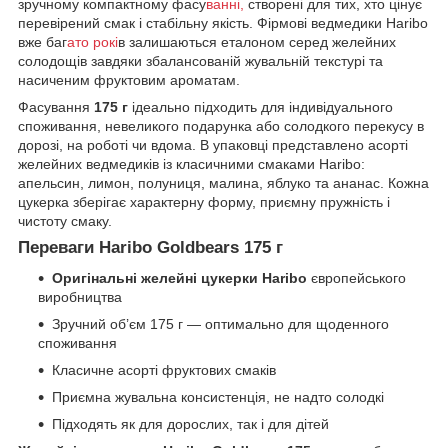
зручному компактному фасу
ванні,
створені для тих, хто цінує
перевірений смак і стабільну якість. Фірмові ведмедики Haribo
вже баг
ато рокі
в залишаються еталоном серед желейних
солодощів завдяки збалансованій жувальній текстурі та
насиченим фруктовим ароматам.
Фасування
175 г
ідеально підходить для індивідуального
споживання, невеликого подарунка або солодкого перекусу в
дорозі, на роботі чи вдома. В упаковці представлено асорті
желейних ведмедиків із класичними смаками Haribo:
апельсин, лимон, полуниця, малина, яблуко та ананас. Кожна
цукерка зберігає характерну форму, приємну пружність і
чистоту смаку.
Переваги Haribo Goldbears 175 г
Оригінальні желейні цукерки Haribo
європейського
виробництва
Зручний об’єм 175 г — оптимально для щоденного
споживання
Класичне асорті фруктових смаків
Приємна жувальна консистенція, не надто солодкі
Підходять як для дорослих, так і для дітей