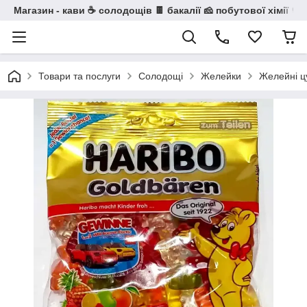
Магазин - кави ☕ солодощів 🍫 бакалії 🧀 побутової хімії 🧼
Товари та послуги
Солодощі
Желейки
Желейні ц