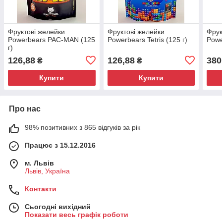
Фруктові желейки
Фруктові желейки
Фрук
Powerbears PAC-MAN (125
Powerbears Tetris (125 г)
Powe
г)
126,88
126,88
380
₴
₴
Купити
Купити
Про нас
98% позитивних з 865 відгуків за рік
Працює з 15.12.2016
м. Львів
Львів, Україна
Контакти
Сьогодні вихідний
Показати весь графік роботи