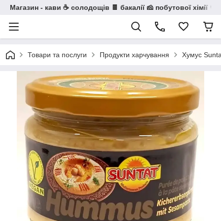
Магазин - кави ☕ солодощів 🍫 бакалії 🧀 побутової хімії 🧼
Товари та послуги
Продукти харчування
Хумус Sunta