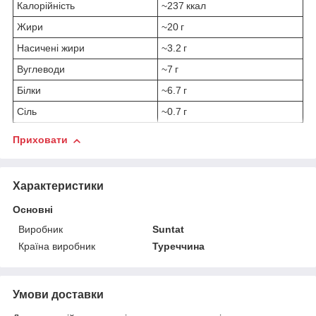
Калорійність
~237 ккал
Жири
~20 г
Насичені жири
~3.2 г
Вуглеводи
~7 г
Білки
~6.7 г
Сіль
~0.7 г
Приховати
Характеристики
Основні
Виробник
Suntat
Країна виробник
Туреччина
Умови доставки