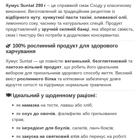
Хумус Suntat 290 г
– це справжній смак Сходу у класичному
виконанні. Виготовлений за традиційним рецептом із
відбірного нуту
,
кунжутної пасти тахіні
,
оливкової олії
,
лимонного соку, часнику та натуральних спецій. Продукт
представлений у
зручній скляній банці
, яка зберігає свіжість,
смак і текстуру без потреби в додаткових консервантах.
🌿
100% рослинний продукт для здорового
харчування
Хумус Suntat — це повністю
веганський
,
безглютеновий
та
лактозо-вільний продукт
, що робить його ідеальним
вибором для прихильників здорового способу життя. Високий
вміст
рослинного білка
та клітковини забезпечує довге
відчуття ситості та підтримує нормальне травлення.
🍽️
Ідеальний у щоденному раціоні:
як
намазка
на тости, лаваш або хліб;
як
соус до овочів
, фалафелю або грильованих
страв;
як
інгредієнт для боулів
, салатів, ланч-боксів;
як
закуска на святковий стіл
або перекус на роботі.