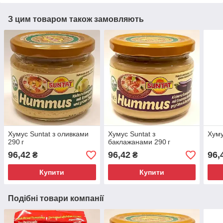
З цим товаром також замовляють
Хумус Suntat з оливками
Хумус Suntat з
Хуму
290 г
баклажанами 290 г
96,42
96,42
96,
₴
₴
Купити
Купити
Подібні товари компанії