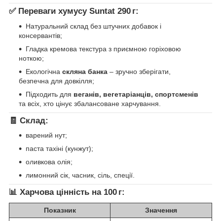
✅
Переваги хумусу Suntat 290 г:
Натуральний склад без штучних добавок і
консервантів;
Гладка кремова текстура з приємною горіховою
ноткою;
Екологічна
скляна банка
– зручно зберігати,
безпечна для довкілля;
Підходить для
веганів, вегетаріанців, спортсменів
та всіх, хто цінує збалансоване харчування.
🧾
Склад:
варений нут;
паста тахіні (кунжут);
оливкова олія;
лимонний сік, часник, сіль, спеції.
📊
Харчова цінність на 100 г:
Показник
Значення