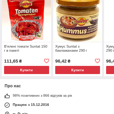
В’ялені томати Suntat 150
Хумус Suntat з
Хуму
г в пакеті
баклажанами 290 г
290 
111,65
96,42
96,
₴
₴
Купити
Купити
Про нас
98% позитивних з 866 відгуків за рік
Працює з 15.12.2016
м. Львів