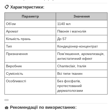
📋
Характеристики:
Параметр
Значення
Об’єм
1140 мл
Аромат
Півонія і магнолія
Кількість прань
До 57
Тип
Кондиціонер-концентрат
Призначення
Пом’якшення, ароматизація,
антистатичний ефект
Виробник
Chanteclair, Італія
Сумісність
Всі типи тканин
Особливості
Без фосфатів,
протестований
дерматологами
🧺
Рекомендації по використанню: