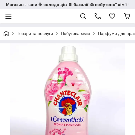
Магазин - кави ☕ солодощів 🍫 бакалії 🧀 побутової хімії 🧼
Товари та послуги
Побутова хімія
Парфуми для пранн