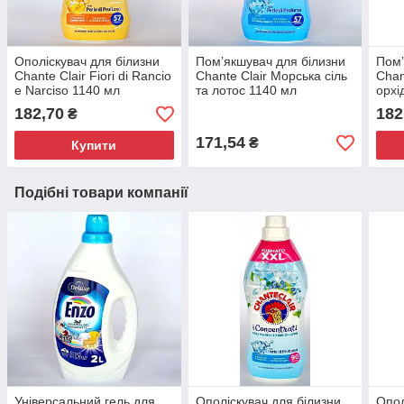
Ополіскувач для білизни
Пом’якшувач для білизни
Пом’
Chante Clair Fiori di Rancio
Chante Clair Морська сіль
Chan
e Narciso 1140 мл
та лотос 1140 мл
орхі
182,70
182
₴
171,54
₴
Купити
Подібні товари компанії
Універсальний гель для
Ополіскувач для білизни
Опол