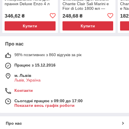
прання Deluxe Enzo 4 л
Chante Clair Sali Marini e
Chan
Fior di Loto 1800 мл —
e Na
морська сіль та лотос
346,62
248,68
182
₴
₴
Купити
Купити
Про нас
98% позитивних з 860 відгуків за рік
Працює з 15.12.2016
м. Львів
Львів, Україна
Контакти
Сьогодні працює з 09:00 до 17:00
Показати весь графік роботи
Про нас