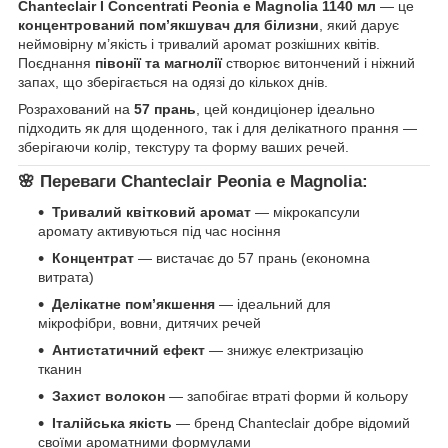
Chanteclair I Concentrati Peonia e Magnolia 1140 мл
— це
концентрований пом’якшувач для білизни
, який дарує
неймовірну м’якість і тривалий аромат розкішних квітів.
Поєднання
півонії та магнолії
створює витончений і ніжний
запах, що зберігається на одязі до кількох днів.
Розрахований на
57 прань
, цей кондиціонер ідеально
підходить як для щоденного, так і для делікатного прання —
зберігаючи колір, текстуру та форму ваших речей.
🌸
Переваги Chanteclair Peonia e Magnolia:
Тривалий квітковий аромат
— мікрокапсули
аромату активуються під час носіння
Концентрат
— вистачає до 57 прань (економна
витрата)
Делікатне пом’якшення
— ідеальний для
мікрофібри, вовни, дитячих речей
Антистатичний ефект
— знижує електризацію
тканин
Захист волокон
— запобігає втраті форми й кольору
Італійська якість
— бренд Chanteclair добре відомий
своїми ароматними формулами