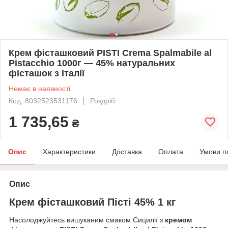
Крем фісташковий PISTI Crema Spalmabile al
Pistacchio 1000г — 45% натуральних
фісташок з Італії
Немає в наявності
Код: 8032523531176
Роздріб
1 735,65
₴
Опис
Характеристики
Доставка
Оплата
Умови п
Опис
Крем фісташковий Пісті 45% 1 кг
Насолоджуйтесь вишуканим смаком Сицилії з
кремом