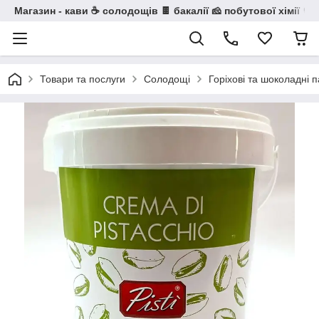
Магазин - кави ☕ солодощів 🍫 бакалії 🧀 побутової хімії 🧼
Товари та послуги
Солодощі
Горіхові та шоколадні 