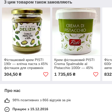
З цим товаром також замовляють
Фісташковий крем PISTI
Крем фісташковий PISTI
Фіст
190г — елітна паста з 45%
Crema Spalmabile al
600г
фісташок для справжніх
Pistacchio 1000г — 45%
авте
гурманів
натуральних фісташок з
304,50
1 735,65
832
₴
₴
Італії
Про нас
98% позитивних з 866 відгуків за рік
Працює з 15.12.2016