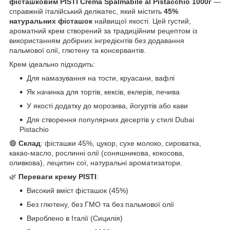
фісташковим PISTI Crema Spalmabile al Pistacchio 1000г
—
справжній італійський делікатес, який містить
45%
натуральних фісташок
найвищої якості. Цей густий,
ароматний крем створений за традиційним рецептом із
використанням добірних інгредієнтів без додавання
пальмової олії, глютену та консервантів.
Крем ідеально підходить:
Для намазування на тости, круасани, вафлі
Як начинка для тортів, кексів, еклерів, печива
У якості додатку до морозива, йогуртів або кави
Для створення популярних десертів у стилі Dubai
Pistachio
🟢
Склад
: фісташки 45%, цукор, сухе молоко, сироватка,
какао-масло, рослинні олії (соняшникова, кокосова,
оливкова), лецитин сої, натуральні ароматизатори.
🌿
Переваги крему PISTI
:
Високий вміст фісташок (45%)
Без глютену, без ГМО та без пальмової олії
Вироблено в Італії (Сицилія)