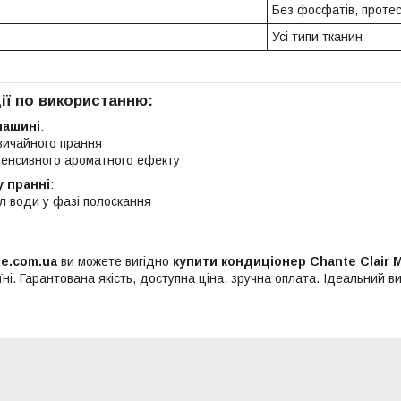
Без фосфатів, проте
Усі типи тканин
ії по використанню:
машині
:
вичайного прання
тенсивного ароматного ефекту
 пранні
:
л води у фазі полоскання
ee.com.ua
ви можете вигідно
купити кондиціонер Chante Clair М
їні. Гарантована якість, доступна ціна, зручна оплата. Ідеальний