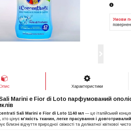
повернен
Опис
Характеристики
Sali Marini e Fior di Loto
парфумований ополіс
иклів
ntrati Sali Marini e Fior di Loto 1140 мл
— це італійський конц
, хто цінує
м’якість тканин, легке прасування і довготривали
є білизні відчуття природної свіжості та делікатної квіткової чисто