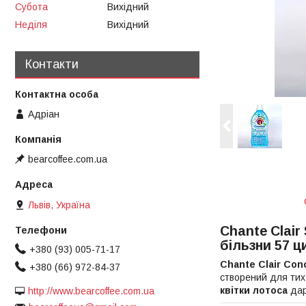
Субота
Вихідний
Неділя
Вихідний
Контакти
Адріан
bearcoffee.com.ua
Львів, Україна
Chante Clair
більзни 57 ц
+380 (93) 005-71-17
Chante Clair Conce
+380 (66) 972-84-37
створений для тих
квітки лотоса
дару
http://www.bearcoffee.com.ua