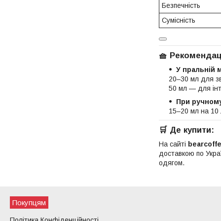
Безпечність
Сумісність
🧺
Рекомендац
У пральній 
20–30 мл для з
50 мл — для ін
При ручному
15–20 мл на 10 
🛒
Де купити:
На сайті
bearcoff
доставкою по Укра
одягом.
Покупцям
Політика Конфіденційності