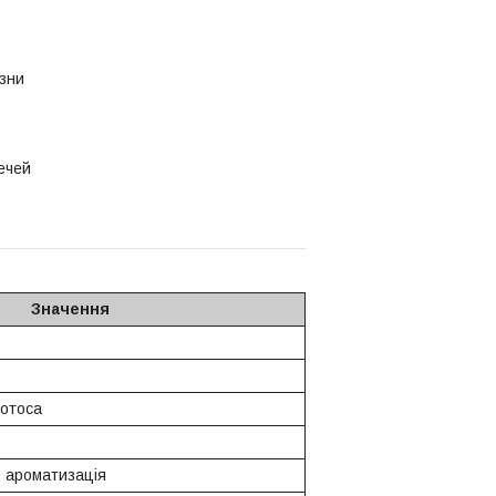
изни
речей
Значення
лотоса
, ароматизація