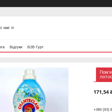
 хімії 🧼
ата
Відгуки
B2B Гурт
Пом’я
лотос
171,54 
+380 (93) 