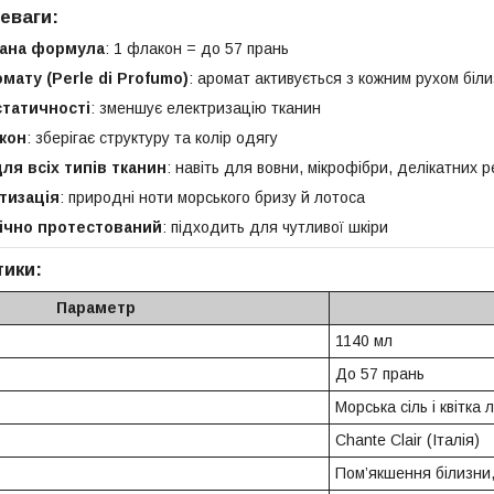
еваги:
ана формула
: 1 флакон = до 57 прань
мату (Perle di Profumo)
: аромат активується з кожним рухом біл
татичності
: зменшує електризацію тканин
кон
: зберігає структуру та колір одягу
ля всіх типів тканин
: навіть для вовни, мікрофібри, делікатних 
тизація
: природні ноти морського бризу й лотоса
ічно протестований
: підходить для чутливої шкіри
тики:
Параметр
1140 мл
До 57 прань
Морська сіль і квітка 
Chante Clair (Італія)
Пом’якшення білизни