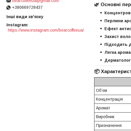
bearcoffeeua@gmail.com
🌿
Основні пер
+380669728437
Концентров
Інші види зв'язку
Перлини аро
Instagram
Ефект антис
https://www.instagram.com/bearcoffeeua/
Захист воло
Підходить д
Легка арома
Дерматолог
📦
Характерис
Об’єм
Концентрація
Аромат
Виробник
Призначення