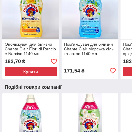
Ополіскувач для білизни
Пом’якшувач для білизни
Пом’
Chante Clair Fiori di Rancio
Chante Clair Морська сіль
Chan
e Narciso 1140 мл
та лотос 1140 мл
орхі
182,70
182
₴
171,54
₴
Купити
Подібні товари компанії