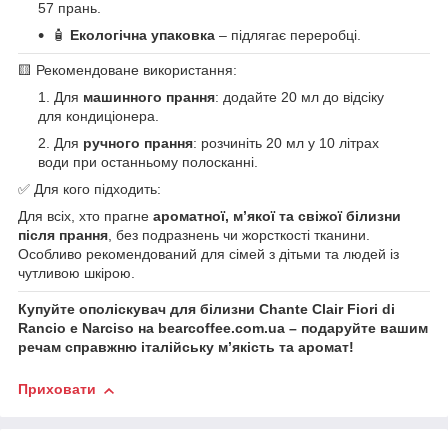
57 прань.
🧴
Екологічна упаковка
– підлягає переробці.
🟨 Рекомендоване використання:
Для
машинного прання
: додайте 20 мл до відсіку
для кондиціонера.
Для
ручного прання
: розчиніть 20 мл у 10 літрах
води при останньому полосканні.
✅ Для кого підходить:
Для всіх, хто прагне
ароматної, м’якої та свіжої білизни
після прання
, без подразнень чи жорсткості тканини.
Особливо рекомендований для сімей з дітьми та людей із
чутливою шкірою.
Купуйте ополіскувач для білизни Chante Clair Fiori di
Rancio e Narciso на bearcoffee.com.ua – подаруйте вашим
речам справжню італійську м’якість та аромат!
Приховати