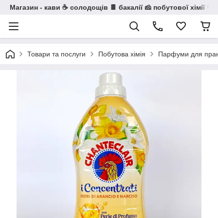
Магазин - кави ☕ солодощів 🍫 бакалії 🧀 побутової хімії 🧼
Товари та послуги
Побутова хімія
Парфуми для пранн