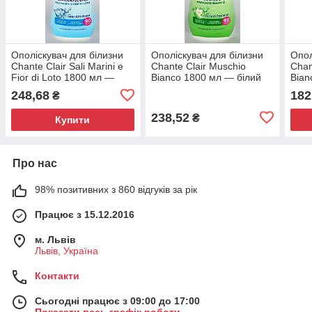
Ополіскувач для білизни
Ополіскувач для білизни
Опол
Chante Clair Sali Marini e
Chante Clair Muschio
Chan
Fior di Loto 1800 мл —
Bianco 1800 мл — білий
Bian
морська сіль та лотос
мускус, 90 прань
248,68
182
₴
238,52
₴
Купити
Про нас
98% позитивних з 860 відгуків за рік
Працює з 15.12.2016
м. Львів
Львів, Україна
Контакти
Сьогодні працює з 09:00 до 17:00
Показати весь графік роботи