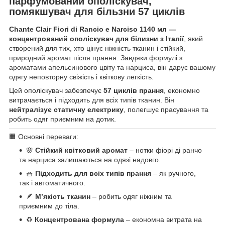
парфумований ополіскувач,
помякшувач для більзни 57 циклів
Chante Clair Fiori di Rancio e Narciso 1140 мл —
концентрований ополіскувач для білизни з Італії
, який
створений для тих, хто цінує ніжність тканин і стійкий,
природний аромат після прання. Завдяки формулі з
ароматами апельсинового цвіту та нарциса, він дарує вашому
одягу неповторну свіжість і квіткову легкість.
Цей ополіскувач забезпечує
57 циклів прання
, економно
витрачається і підходить для всіх типів тканин. Він
нейтралізує статичну електрику
, полегшує прасування та
робить одяг приємним на дотик.
🟧 Основні переваги:
🌸
Стійкий квітковий аромат
– нотки фіорі ді ранчо
та нарциса залишаються на одязі надовго.
🧺
Підходить для всіх типів прання
– як ручного,
так і автоматичного.
🪶
М’якість тканин
– робить одяг ніжним та
приємним до тіла.
♻️
Концентрована формула
– економна витрата на