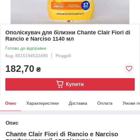
Ополіскувач для білизни Chante Clair Fiori di
Rancio e Narciso 1140 мл
Готово до відправки
Код: 8015194522490
Роздріб
182,70
₴
Купити
Опис
Характеристики
Доставка
Оплата
Умови п
Опис
Chante Clair Fiori di Rancio e Narciso