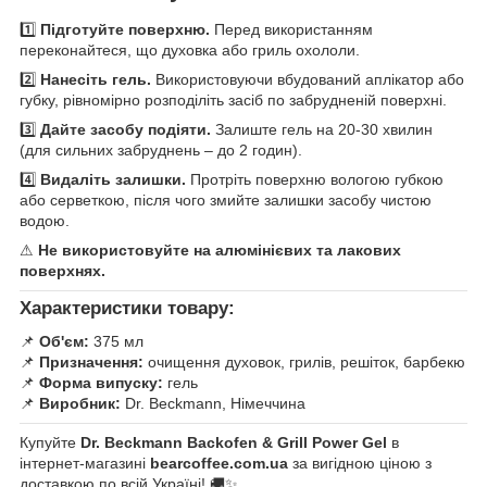
1️⃣
Підготуйте поверхню.
Перед використанням
переконайтеся, що духовка або гриль охололи.
2️⃣
Нанесіть гель.
Використовуючи вбудований аплікатор або
губку, рівномірно розподіліть засіб по забрудненій поверхні.
3️⃣
Дайте засобу подіяти.
Залиште гель на 20-30 хвилин
(для сильних забруднень – до 2 годин).
4️⃣
Видаліть залишки.
Протріть поверхню вологою губкою
або серветкою, після чого змийте залишки засобу чистою
водою.
⚠
Не використовуйте на алюмінієвих та лакових
поверхнях.
Характеристики товару:
📌
Об'єм:
375 мл
📌
Призначення:
очищення духовок, грилів, решіток, барбекю
📌
Форма випуску:
гель
📌
Виробник:
Dr. Beckmann, Німеччина
Купуйте
Dr. Beckmann Backofen & Grill Power Gel
в
інтернет-магазині
bearcoffee.com.ua
за вигідною ціною з
доставкою по всій Україні! 🚚✨