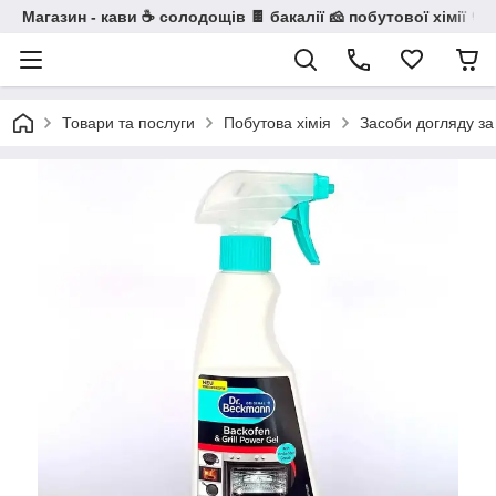
Магазин - кави ☕ солодощів 🍫 бакалії 🧀 побутової хімії 🧼
Товари та послуги
Побутова хімія
Засоби догляду за