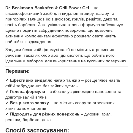
Dr. Beckmann Backofen & Grill Power Gel
– це
високоефективний засіб для видалення жиру, нагару та
пригорілих залишків їжі з духовок, грилів, решіток, деко та
навіть барбекю. Його унікальна гелева формула забезпечує
щільне покриття забруднених поверхонь, що дозволяє
активним компонентам ефективно розщеплювати навіть
найстійкіші відкладення.
Завдяки безпечній формулі засіб не містить агресивних
речовин, таких як хлор або їдкі кислоти, що робить його
ідеальним вибором для використання на кухонних поверхнях.
Переваги:
✔
Ефективно видаляє нагар та жир
– розщеплює навіть
стійкі забруднення без зайвих зусиль
✔
Гелева формула
– забезпечує рівномірне нанесення та
довготривалий вплив
✔
Без різкого запаху
– не містить хлору та агресивних
хімічних компонентів
✔
Підходить для різних поверхонь
– духовки, грилі,
решітки, барбекю, дека
Спосіб застосування: