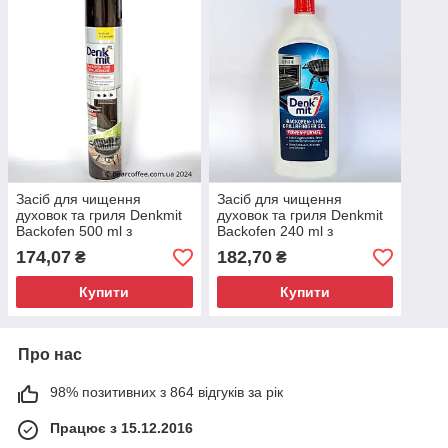
Засіб для чищення
Засіб для чищення
духовок та гриля Denkmit
духовок та гриля Denkmit
Backofen 500 ml з
Backofen 240 ml з
активною піною,
активною піною,
174,07
182,70
₴
₴
Німеччина, Очищувачі для
Німеччина, Очищувачі для
духовок і грилів
духовок і грилів
Купити
Купити
Про нас
98% позитивних з 864 відгуків за рік
Працює з 15.12.2016