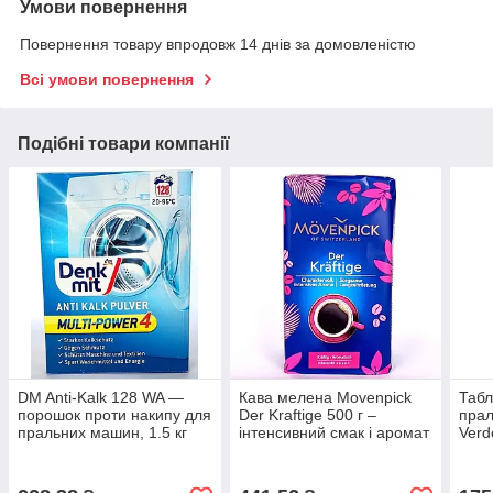
Умови повернення
Повернення товару впродовж 14 днів за домовленістю
Всі умови повернення
Подібні товари компанії
DM Anti-Kalk 128 WA —
Кава мелена Movenpick
Табл
порошок проти накипу для
Der Kraftige 500 г –
пра
пральних машин, 1.5 кг
інтенсивний смак і аромат
Verd
для справжніх гурманів
Голл
пра