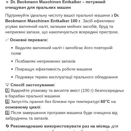
🔹
Dr. Beckmann Maschinen Entkalker – потужний
очищувач для пральних машин
Підтримуйте ідеальну чистоту вашої пральної машини з
Dr.
Beckmann Maschinen Entkalker 100 г
. Засіб ефективно
усуває вапняний наліт, залишки мийних засобів, бруд та
неприємні запахи, що накопичуються всередині пристрою.
✅
Основні переваги:
Видаляє вапняний наліт і запобігає його повторній
появі
Позбавляє неприємних запахів
Покращує ефективність роботи машини
Подовжує термін експлуатації прального обладнання
💡
Спосіб застосування:
1️⃣ Відкрийте упаковку та висипте вміст (100 г) безпосередньо
в барабан пральної машини.
2️⃣ Запустіть прання без білизни при температурі
60°C
на
основному циклі
.
3️⃣ Після завершення програми машина буде очищена від
забруднень та запахів.
🔄
Рекомендовано використовувати раз на місяць
для