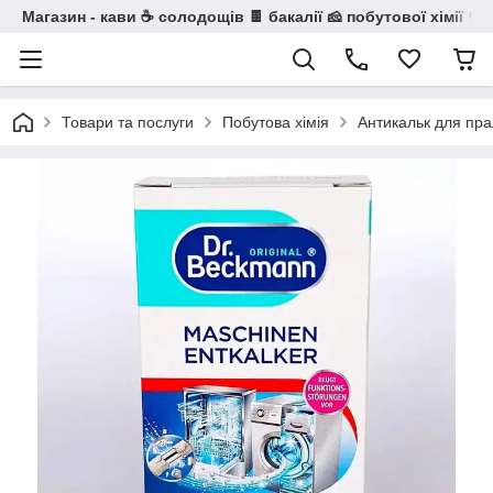
Магазин - кави ☕ солодощів 🍫 бакалії 🧀 побутової хімії 🧼
Товари та послуги
Побутова хімія
Антикальк для пр