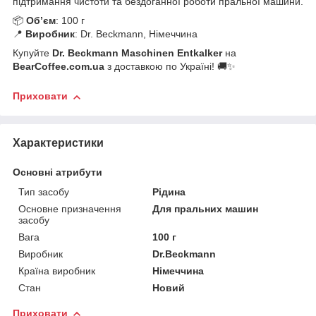
підтримання чистоти та бездоганної роботи пральної машини.
📦
Об’єм
: 100 г
📍
Виробник
: Dr. Beckmann, Німеччина
Купуйте
Dr. Beckmann Maschinen Entkalker
на
BearCoffee.com.ua
з доставкою по Україні! 🚚✨
Приховати
Характеристики
Основні атрибути
Тип засобу
Рідина
Основне призначення
Для пральних машин
засобу
Вага
100 г
Виробник
Dr.Beckmann
Країна виробник
Німеччина
Стан
Новий
Приховати