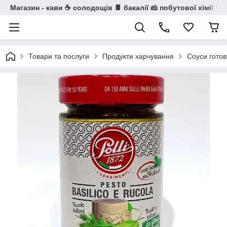
Магазин - кави ☕ солодощів 🍫 бакалії 🧀 побутової хімії 🧼
Товари та послуги
Продукти харчування
Соуси готов