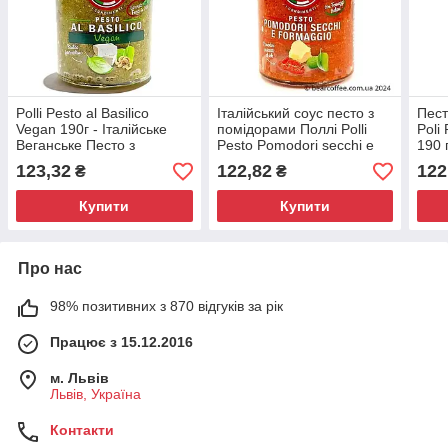
Polli Pesto al Basilico
Італійський соус песто з
Пест
Vegan 190г - Італійське
помідорами Поллі Polli
Poli
Веганське Песто з
Pesto Pomodori secchi e
190 
Базиліком
formagio 190 г, Приправи
соус
123,32
122,82
122
₴
₴
та соуси
Купити
Купити
Про нас
98% позитивних з 870 відгуків за рік
Працює з 15.12.2016
м. Львів
Львів, Україна
Контакти