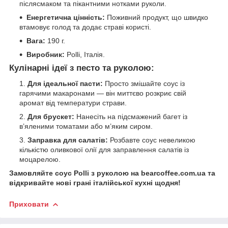
післясмаком та пікантними нотками руколи.
Енергетична цінність:
Поживний продукт, що швидко
втамовує голод та додає страві користі.
Вага:
190 г.
Виробник:
Polli, Італія.
Кулінарні ідеї з песто та руколою:
Для ідеальної пасти:
Просто змішайте соус із
гарячими макаронами — він миттєво розкриє свій
аромат від температури страви.
Для брускет:
Нанесіть на підсмажений багет із
в’яленими томатами або м’яким сиром.
Заправка для салатів:
Розбавте соус невеликою
кількістю оливкової олії для заправлення салатів із
моцарелою.
Замовляйте соус Polli з руколою на bearcoffee.com.ua та
відкривайте нові грані італійської кухні щодня!
Приховати