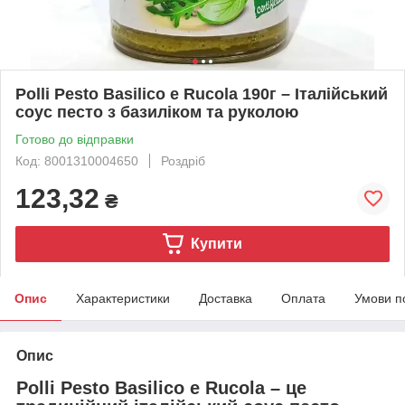
Polli Pesto Basilico e Rucola 190г – Італійський
соус песто з базиліком та руколою
Готово до відправки
Код: 8001310004650
Роздріб
123,32
₴
Купити
Опис
Характеристики
Доставка
Оплата
Умови п
Опис
Polli Pesto Basilico e Rucola – це