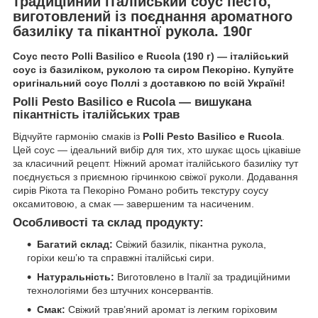
традиційний італійський соус песто,
виготовлений із поєднання ароматного
базиліку та пікантної рукола. 190г
Соус песто Polli Basilico e Rucola (190 г) — італійський
соус із базиліком, руколою та сиром Пекоріно. Купуйте
оригінальний соус Поллі з доставкою по всій Україні!
Polli Pesto Basilico e Rucola — вишукана
пікантність італійських трав
Відчуйте гармонію смаків із
Polli Pesto Basilico e Rucola
.
Цей соус — ідеальний вибір для тих, хто шукає щось цікавіше
за класичний рецепт. Ніжний аромат італійського базиліку тут
поєднується з приємною гірчинкою свіжої руколи. Додавання
сирів Рікота та Пекоріно Романо робить текстуру соусу
оксамитовою, а смак — завершеним та насиченим.
Особливості та склад продукту:
Багатий склад:
Свіжий базилік, пікантна рукола,
горіхи кеш’ю та справжні італійські сири.
Натуральність:
Виготовлено в Італії за традиційними
технологіями без штучних консервантів.
Смак:
Свіжий трав’яний аромат із легким горіховим