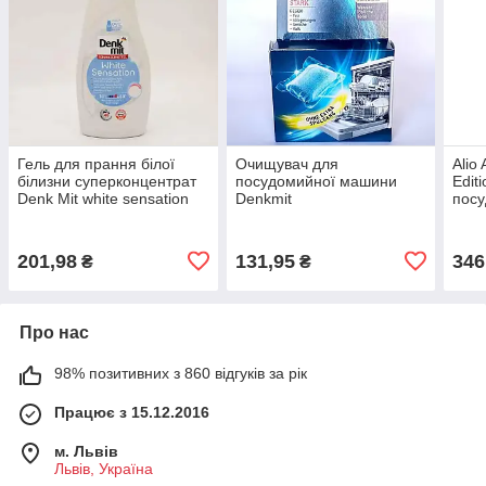
Гель для прання білої
Очищувач для
Alio
білизни суперконцентрат
посудомийної машини
Edit
Denk Mit white sensation
Denkmit
пос
40 прань 1л Німеччина
Spülmaschinenreiniger 4
шт
шт — ефективне чищення
від накипу та жиру
201,98
131,95
346
₴
₴
Про нас
98% позитивних з 860 відгуків за рік
Працює з 15.12.2016
м. Львів
Львів, Україна