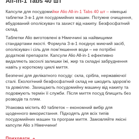
All-in-1 Tabs 40 шт
Капсули для посудоми
йки Alio All-in-1 Tabs 40 шт –
німецькі
таблетки 3-в-1 для посудомийних машин. Потужне очищення,
вбудований ополіскувач та захист від накипу. Безфосфатний
склад.
Таблетки Alio виготовлені в Німеччині за найвищими
стандартами якості. Формула 3-в-1 поєднує миючий засіб,
ополіскувач і сіль для пом'якшення води – не потрібні
додаткові препарати. Капсули Alio All-in-1 ефективно
видаляють засохлі залишки їжі, жир та складні забруднення
навіть у короткому циклі миття.
Безпечні для делікатного посуду: скла, срібла, нержавіючої
сталі. Екологічний безфосфатний склад не шкодить здоров'ю
та довкіллю. Захищають посудомийну машину від накипу та
подовжують термін її служби. Після миття посуд блищить без
розводів та плям.
Упаковка містить 40 таблеток – економний вибір для
щоденного використання. Підходять для всіх типів
посудомийних машин та програм миття. Замовляйте якісні
капсули Alio з Німеччини!
Приховати