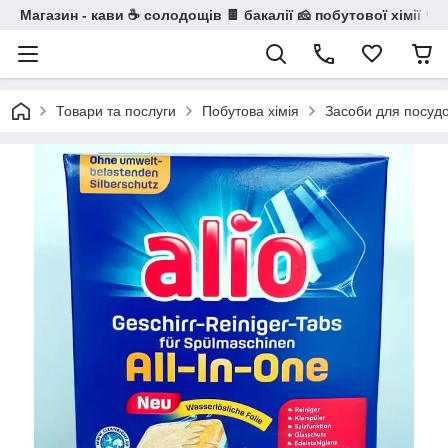
Магазин - кави ☕ солодощів 🍫 бакалії 🧀 побутової хімії 🧼
Товари та послуги
Побутова хімія
Засоби для посуд