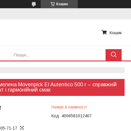
Кошик
Кошик
мелена Movenpick El Autentico 500 г – справжній
т і гармонійний смак
₴
Немає в наявності
Код:
4006581012407
005-71-17