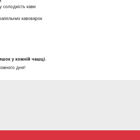
и
 солодкість кави
рапельних кавоварок
тишок у кожній чашці
.
ожного дня!