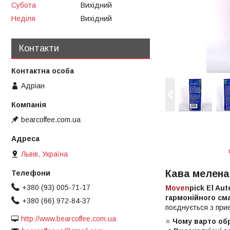
Субота
Вихідний
Неділя
Вихідний
Контакти
Адріан
bearcoffee.com.ua
Львів, Україна
Кава мелена
+380 (93) 005-71-17
Moven
pick El Aut
гармонійного см
+380 (66) 972-84-37
поєднується з при
http://www.bearcoffee.com.ua
⭐
Чому варто обр