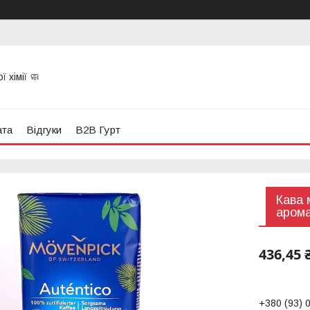
 хімії 🧼
ата
Відгуки
B2B Гурт
Кава 
арома
436,45 
+380 (93) 