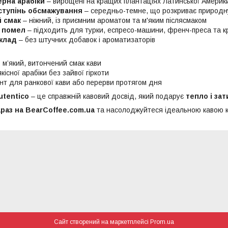
ерна арабіки
– вирощені на кращих плантаціях Латинської Америк
ступінь обсмажування
– середньо-темне, що розкриває природну
 смак
– ніжний, із приємним ароматом та м'яким післясмаком
 помел
– підходить для турки, еспресо-машини, френч-преса та к
клад
– без штучних добавок і ароматизаторів
 м’який, витончений смак кави
кісної арабіки без зайвої гіркоти
ант для ранкової кави або перерви протягом дня
utentico
– це справжній кавовий досвід, який подарує
тепло і за
раз на BearCoffee.com.ua
та насолоджуйтеся ідеальною кавою к
Сайт створений на маркетплейсі
Prom.ua