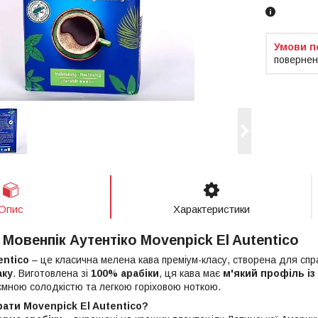
повернен
Опис
Характеристики
 Мовенпік Аутентіко Movenpick
El Autentico
entico
– це класична мелена кава преміум-класу, створена для спр
аку
. Виготовлена зі
100% арабіки
, ця кава має
м'який профіль і
ємною солодкістю та легкою горіховою ноткою.
ати Movenpick El Autentico?