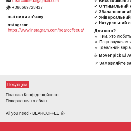
✔
Високоякісні з
bearcoffeeua@gmail.com
✔
Оптимальний 
+380669728437
✔
Збалансований
Інші види зв'язку
✔
Універсальний
✔
Натуральний с
Instagram
https://www.instagram.com/bearcoffeeua/
Для кого?
🔹 Тим, хто любить
🔹 Поціновувачам я
🔹 Ідеальний варі
☕
Movenpick El A
📌
Замовляйте за
Покупцям
Політика Конфіденційності
Повернення та обмін
All you need - BEARCOFFEE 👍