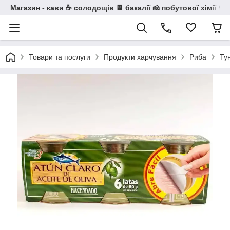
Магазин - кави ☕ солодощів 🍫 бакалії 🧀 побутової хімії 🧼
Товари та послуги
Продукти харчування
Риба
Ту