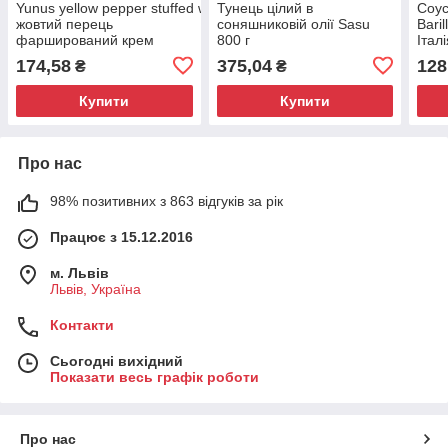
Yunus yellow pepper stuffed with Cheese
Тунець цілий в
Соус
жовтий перець
соняшниковій олії Sasu
Baril
фарширований крем
800 г
Італ
сиром 250 грам
174,58
375,04
128
₴
₴
Туреччина
Купити
Купити
Про нас
98% позитивних з 863 відгуків за рік
Працює з 15.12.2016
м. Львів
Львів, Україна
Контакти
Сьогодні вихідний
Показати весь графік роботи
Про нас