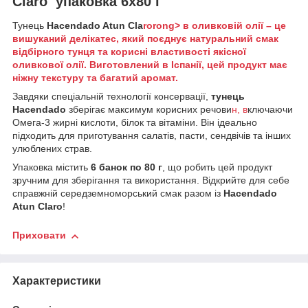
Claro упаковка 6x80 г
Тунець
Hacendado Atun Cla
rorong> в оливковій олії – це
вишуканий делікатес, який поєднує натуральний смак
відбірного тунця та корисні властивості якісної
оливкової олії. Виготовлений в Іспанії, цей продукт має
ніжну текстуру та багатий аромат.
Завдяки спеціальній технології консервації,
тунець
Hacendado
зберігає максимум корисних речови
н, в
ключаючи
Омега-3 жирні кислоти, білок та вітаміни. Він ідеально
підходить для приготування салатів, пасти, сендвічів та інших
улюблених страв.
Упаковка містить
6 банок по 80 г
, що робить цей продукт
зручним для зберігання та використання. Відкрийте для себе
справжній середземноморський смак разом із
Hacendado
Atun Claro
!
Приховати
Характеристики