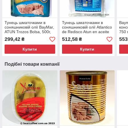
Тунець шматочками в
Тунець шматочками в
Baym
соняшниковій олії BayMar,
соняшниковій олії Atlantico
конс
ATUN Trozos Bolsa, 500г,
de Redisco Atun en aceite
750 
Іспанія
de girasol 950 г Іспанія
299,42
512,58
553
₴
₴
Купити
Купити
Подібні товари компанії