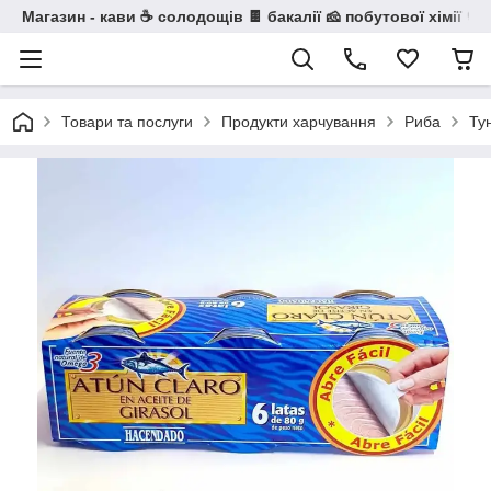
Магазин - кави ☕ солодощів 🍫 бакалії 🧀 побутової хімії 🧼
Товари та послуги
Продукти харчування
Риба
Ту