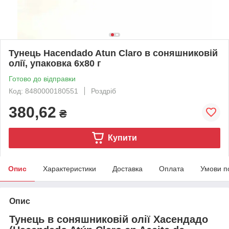
Тунець Hacendado Atun Claro в соняшниковій
олії, упаковка 6x80 г
Готово до відправки
Код: 8480000180551
Роздріб
380,62
₴
Купити
Опис
Характеристики
Доставка
Оплата
Умови п
Опис
Тунець в соняшниковій олії Хасендадо