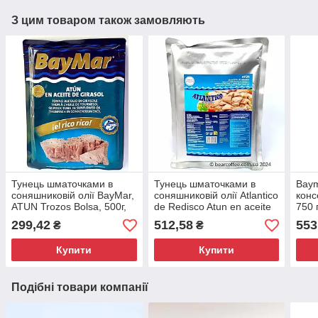
З цим товаром також замовляють
Тунець шматочками в
Тунець шматочками в
Baym
соняшниковій олії BayMar,
соняшниковій олії Atlantico
конс
ATUN Trozos Bolsa, 500г,
de Redisco Atun en aceite
750 
Іспанія
de girasol 950 г Іспанія
299,42
512,58
553
₴
₴
Купити
Купити
Подібні товари компанії