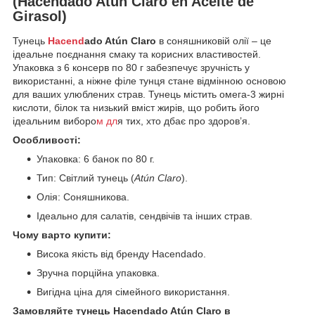
(Hacendado Atún Claro en Aceite de
Girasol)
Тунець
Hacend
ado Atún Claro
в соняшниковій олії – це
ідеальне поєднання смаку та корисних властивостей.
Упаковка з 6 консерв по 80 г забезпечує зручність у
використанні, а ніжне філе тунця стане відмінною основою
для ваших улюблених страв. Тунець містить омега-3 жирні
кислоти, білок та низький вміст жирів, що робить його
ідеальним виборо
м дл
я тих, хто дбає про здоров’я.
Особливості:
Упаковка: 6 банок по 80 г.
Тип: Світлий тунець (
Atún Claro
).
Олія: Соняшникова.
Ідеально для салатів, сендвічів та інших страв.
Чому варто купити:
Висока якість від бренду Hacendado.
Зручна порційна упаковка.
Вигідна ціна для сімейного використання.
Замовляйте тунець Hacendado Atún Claro в