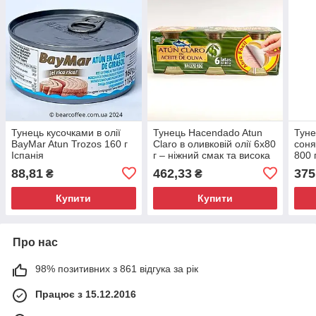
Тунець кусочками в олії
Тунець Hacendado Atun
Туне
BayMar Atun Trozos 160 г
Claro в оливковій олії 6x80
соня
Іспанія
г – ніжний смак та висока
800 
якість
88,81
462,33
375
₴
₴
Купити
Купити
Про нас
98% позитивних з 861 відгука за рік
Працює з 15.12.2016