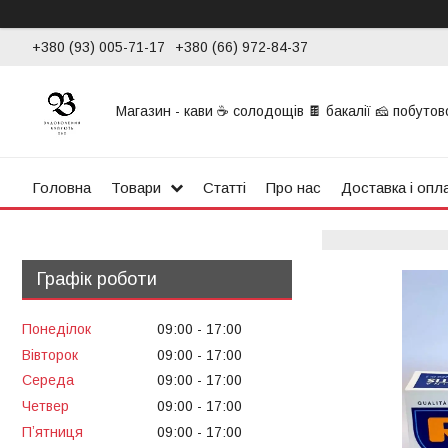
+380 (93) 005-71-17
+380 (66) 972-84-37
Магазин - кави ☕ солодощів 🍫 бакалії 🧀 побутової
Головна
Товари
Статті
Про нас
Доставка і опл
Графік роботи
Понеділок
09:00
17:00
Вівторок
09:00
17:00
Середа
09:00
17:00
Четвер
09:00
17:00
Пʼятниця
09:00
17:00