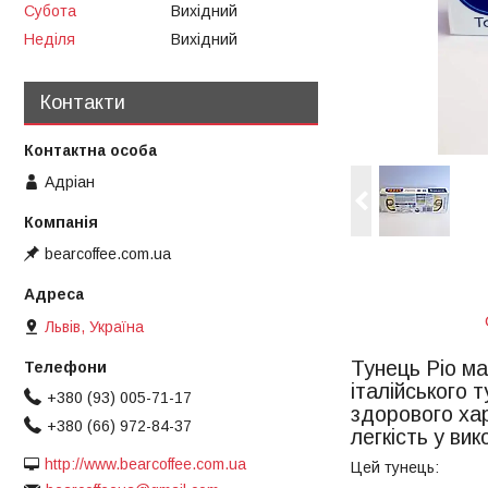
Субота
Вихідний
Неділя
Вихідний
Контакти
Адріан
bearcoffee.com.ua
Львів, Україна
Тунець Ріо ма
італійського 
+380 (93) 005-71-17
здорового хар
+380 (66) 972-84-37
легкість у вик
http://www.bearcoffee.com.ua
Цей тунець: