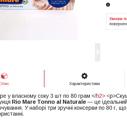
повернен
Опис
Характеристики
ре у власному соку 3 шт по 80 грам
<
/h2> <
p>Ску
тунця
Rio Mare Tonno al Naturale
— це ідеальний 
чування. У наборі три зручні консерви по 80 г, що
ористанні.