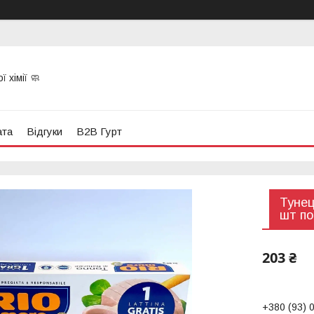
 хімії 🧼
ата
Відгуки
B2B Гурт
Тунец
шт по
203 ₴
+380 (93) 